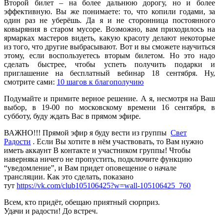
Второй билет – на более дальнюю дорогу, но и более
эффективную. Вы же понимаете: то, что копили годами, за
один раз не уберёшь. Да я и не сторонница постоянного
ковыряния в старом мусоре. Возможно, вам приходилось на
ярмарках мастеров видеть, какую красоту делают некоторые
из того, что другие выбрасывают. Вот и вы сможете научиться
этому, если воспользуетесь вторым билетом. Но это надо
сделать быстрее, чтобы успеть получить подарки и
приглашение на бесплатный вебинар 18 сентября. Ну,
смотрите сами:
10 шагов к благополучию
Подумайте и примите верное решение. А я, несмотря на Ваш
выбор, в 19-00 по московскому времени 16 сентября, в
субботу, буду ждать Вас в прямом эфире.
ВАЖНО!!! Прямой эфир я буду вести из группы
Свет
Радости
. Если Вы хотите в нём участвовать, то Вам нужно
иметь аккаунт В контакте и участником группы! Чтобы
наверняка ничего не пропустить, подключите функцию
“уведомление”, и Вам придет оповещение о начале
трансляции. Как это сделать, показано
тут
https://vk.com/club105106425?w=wall-105106425_760
Всем, кто придёт, обещаю приятный сюрприз.
Удачи и радости! До встреч.