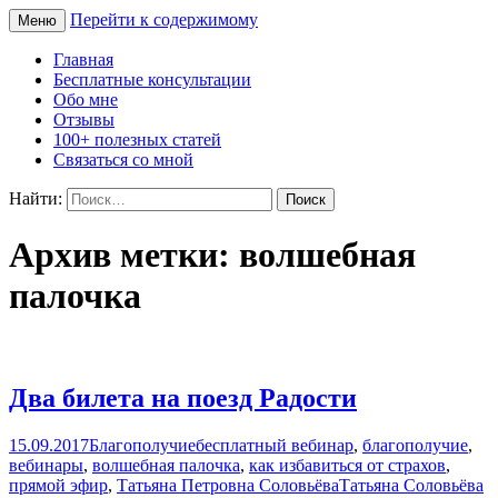
Перейти к содержимому
Меню
Сайт Татьяны Соловьёвой
Свет Радости
Главная
Бесплатные консультации
Обо мне
Отзывы
100+ полезных статей
Связаться со мной
Найти:
Архив метки: волшебная
палочка
Два билета на поезд Радости
15.09.2017
Благополучие
бесплатный вебинар
,
благополучие
,
вебинары
,
волшебная палочка
,
как избавиться от страхов
,
прямой эфир
,
Татьяна Петровна Соловьёва
Татьяна Соловьёва