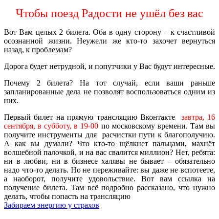
Чтобы поезд Радости не ушёл без вас
Вот Вам целых 2 билета. Оба в одну сторону – к счастливой
осознанной жизни. Неужели же кто-то захочет вернуться
назад, к проблемам?
Дорога будет нетрудной, и попутчики у Вас будут интересные.
Почему 2 билета? На тот случай, если ваши раньше
запланированные дела не позволят воспользоваться одним из
них.
Первый билет на прямую трансляцию Вконтакте
завтра, 16
сентября, в субботу, в 19-00
по московскому времени. Там вы
получите инструменты для расчистки пути к благополучию.
А как вы думали? Что кто-то щёлкнет пальцами, махнёт
волшебной палочкой, и на вас свалится миллион? Нет, ребята:
ни в любви, ни в бизнесе халявы не бывает – обязательно
надо что-то делать. Но не переживайте: вы даже не вспотеете,
а наоборот, получите удовольствие. Вот вам ссылка на
получение билета. Там всё подробно рассказано, что нужно
делать, чтобы попасть на трансляцию
Забираем энергию у страхов