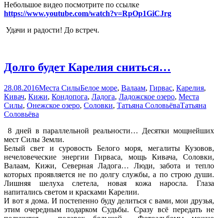
Небольшое видео посмотрите по ссылке
https://www.youtube.com/watch?v=RpOp1GiCJrg
Удачи и радости! До встреч.
Долго будет Карелия сниться…
28.08.2016
Места Силы
Белое море
,
Валаам
,
Гирвас
,
Карелия
,
Кивач
,
Кижи
,
Кондопога
,
Ладога
,
Ладожское озеро
,
Места
Силы
,
Онежское озеро
,
Соловки
,
Татьяна Соловьёва
Татьяна
Соловьёва
8 дней в параллельной реальности… Десятки мощнейших
мест Силы Земли.
Белый свет и суровость Белого моря, мегалиты Кузовов,
нечеловеческие энергии Гирваса, мощь Кивача, Соловки,
Валаам, Кижи, Северная Ладога… Люди, забота и тепло
которых проявляется не по долгу службы, а по строю души.
Лишняя шелуха слетела, новая кожа наросла. Глаза
напитались светом и красками Карелии.
И вот я дома. И постепенно буду делиться с вами, мои друзья,
этим очередным подарком Судьбы. Сразу всё передать не