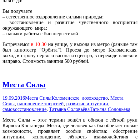
навсегда!
Вы получаете
– естественное оздоровление силами природы;
– восстановление и развитие чувственного восприятия
окружающего мира;
– навыки работы с биоэнергетикой.
Встречаемся
в 10-30
на улице, у выхода из метро (раньше там
был кинотеатр “Орбита”). Проезд до метро Коломенская,
выход в строну первого вагона из центра, в переходе налево и
направо. Стоимость занятия 500 рублей.
Места Силы
19.09.2016
Места Силы
Коломенское
,
лозоходство
,
Места
Силы
,
наполнение энергией
,
развитие интуиции
,
самовосстановление
,
Татьяна Соловьёва
Татьяна Соловьёва
Места Силы – этот термин вошёл в обиход с лёгкой руки
Карлоса Кастанеды. Места, где человек как бы обретает новые
возможности, проявляет особые свойства: обострение
интуиции, ясновидение, лёгкость взаимодействия с