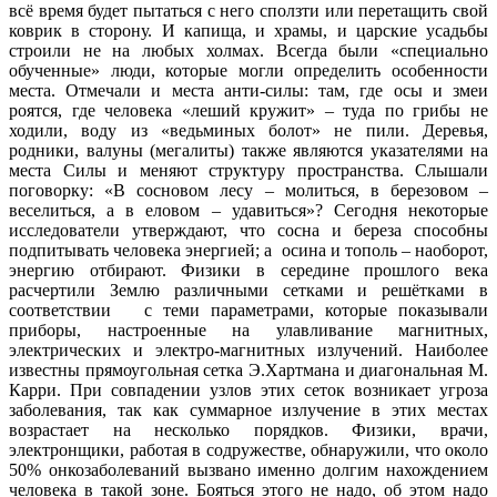
всё время будет пытаться с него сползти или перетащить свой
коврик в сторону. И капища, и храмы, и царские усадьбы
строили не на любых холмах. Всегда были «специально
обученные» люди, которые могли определить особенности
места. Отмечали и места анти-силы: там, где осы и змеи
роятся, где человека «леший кружит» – туда по грибы не
ходили, воду из «ведьминых болот» не пили. Деревья,
родники, валуны (мегалиты) также являются указателями на
места Силы и меняют структуру пространства. Слышали
поговорку: «В сосновом лесу – молиться, в березовом –
веселиться, а в еловом – удавиться»? Сегодня некоторые
исследователи утверждают, что сосна и береза способны
подпитывать человека энергией; а осина и тополь – наоборот,
энергию отбирают. Физики в середине прошлого века
расчертили Землю различными сетками и решётками в
соответствии с теми параметрами, которые показывали
приборы, настроенные на улавливание магнитных,
электрических и электро-магнитных излучений. Наиболее
известны прямоугольная сетка Э.Хартмана и диагональная М.
Карри. При совпадении узлов этих сеток возникает угроза
заболевания, так как суммарное излучение в этих местах
возрастает на несколько порядков. Физики, врачи,
электронщики, работая в содружестве, обнаружили, что около
50% онкозаболеваний вызвано именно долгим нахождением
человека в такой зоне. Бояться этого не надо, об этом надо