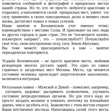
появляется сообщений и фотографий о прекрасных местах
нашей страны. Но те, кто не просто любуются красотами и
отдыхают, а наполняются силой прекрасных мест, умеют эту
силу применять в своих повседневных делах и меняют свою
жизнь, достигают новых и новых успехов.
Наши занятия в Коломенском учат именно этому:
взаимодействию с местами Силы. И приезжают на них люди
из других городов и даже стран. Это не “посмотрите налево,
посмотрите направо”, это – почувствуйте!!! Почувствуйте
своё тело, свою внутреннюю силу, силу Земли-Матушки.
Вы тоже можете присоединиться к нам
– занятие
периодически повторяется.
Усадьба Коломенское – не просто красивое место, любимая
резиденция многих русских царей. Это одно из самых
странных и загадочных мест Москвы. Место, где меняется
состояние человека: происходит энергетическое наполнение,
включается интуиция.
Ритуальные камни – Мужской и Девий – помогают, например,
улучшить здоровье: распрямить позвоночник, улучшить
состояние репродуктивных органов. Но для этого надо не
просто загадать желание и повязать ленточку на ближайшее
дерево, чем и загубить его). Знакомство с этим местом откроет
Ваши внутренние ресурсы. Напитавшись силой этого места,