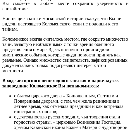
Вы сможете в любом месте сохранять уверенность и
спокойствие.
Настоящие знатоки московской истории скажут, что Вы не
видели настоящего Коломенского, если не подошли к его
тайнам.
Коломенское всегда считалось местом, где сокрыто множество
тайн, зачастую необъяснимых с точки зрения обычного
представления о мире. Здесь постоянно происходили
мистические события, которые люди не могли принять как
реальные. Однако множество свидетельств, зафиксированных
документально, только подогревают интерес к этой
местности.
В ходе авторского пешеходного занятия в парке–музее-
заповеднике Коломенское Вы познакомитесь:
с бытом царского двора – Конюшенным, Сытным и
Поваренным дворами, с тем, чем жила резиденция в
летнее время, как отмечала праздники и как встречала
иностранных послов;
с деятельностью русских зодчих, чьи творения стали
гордостью страны, – церковью Вознесения Господня,
храмом Казанской иконы Божьей Матери с чудотворной