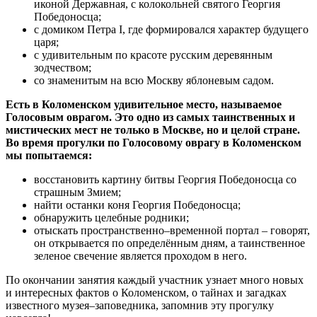
иконой Державная, с колокольней святого Георгия
Победоносца;
с домиком Петра I, где формировался характер будущего
царя;
с удивительным по красоте русским деревянным
зодчеством;
со знаменитым на всю Москву яблоневым садом.
Есть в Коломенском удивительное место, называемое
Голосовым оврагом. Это одно из самых таинственных и
мистических мест не только в Москве, но и целой стране.
Во время прогулки по Голосовому оврагу в Коломенском
мы попытаемся:
восстановить картину битвы Георгия Победоносца со
страшным Змием;
найти останки коня Георгия Победоносца;
обнаружить целебные родники;
отыскать пространственно–временной портал – говорят,
он открывается по определённым дням, а таинственное
зеленое свечение является проходом в него.
По окончании занятия каждый участник узнает много новых
и интересных фактов о Коломенском, о тайнах и загадках
известного музея–заповедника, запомнив эту прогулку