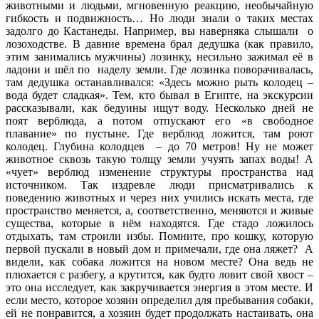
животными и людьми, мгновенную реакцию, необычайную
гибкость и подвижность… Но люди знали о таких местах
задолго до Кастанеды. Например, вы наверняка слышали о
лозоходстве. В давние времена брал дедушка (как правило,
этим занимались мужчины) лозинку, несильно зажимал её в
ладони и шёл по наделу земли. Где лозинка поворачивалась,
там дедушка останавливался: «Здесь можно рыть колодец –
вода будет сладкая». Тем, кто бывал в Египте, на экскурсии
рассказывали, как бедуины ищут воду. Несколько дней не
поят верблюда, а потом отпускают его «в свободное
плавание» по пустыне. Где верблюд ложится, там роют
колодец. Глубина колодцев – до 70 метров! Ну не может
животное сквозь такую толщу земли учуять запах воды! А
«чует» верблюд изменение структуры пространства над
источником. Так издревле люди присматривались к
поведению животных и через них учились искать места, где
пространство меняется, а, соответственно, меняются и живые
существа, которые в нём находятся. Где стадо ложилось
отдыхать, там строили избы. Помните, про кошку, которую
первой пускали в новый дом и примечали, где она ляжет? А
видели, как собака ложится на новом месте? Она ведь не
плюхается с разбегу, а крутится, как будто ловит свой хвост –
это она исследует, как закручивается энергия в этом месте. И
если место, которое хозяин определил для пребывания собаки,
ей не понравится, а хозяин будет продолжать настаивать, она