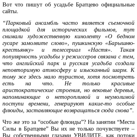
Вот что пишут об усадьбе Братцево официальные
сайты.
“Парковый ансамбль часто является съемочной
площадкой для исторических фильмов, тут
снимали художественную киноленту «О бедном
гусаре замолвите слово», пушкинскую «Барышню-
крестьянку» и телесериал «Настя». Такая
популярность усадьбы у режиссеров связана с тем,
что английский парк и русская усадьба создали
неповторимую атмосферу и изысканный шарм. К
тому же здесь мало туристов, хотя посмотреть
есть на что. Не только красивые
аристократические строения, но вековые деревья,
напоминающие о неторопливой и неумолимой
поступи времени, генерируют какие-то особые
флюиды, заставляющие возвращаться сюда снова”.
Что же это за “особые флюиды”? На занятии “Места
Силы в Братцеве” Вы их не только почувствуете –
Вы собственными глазами УВИДИТЕ, как потоки