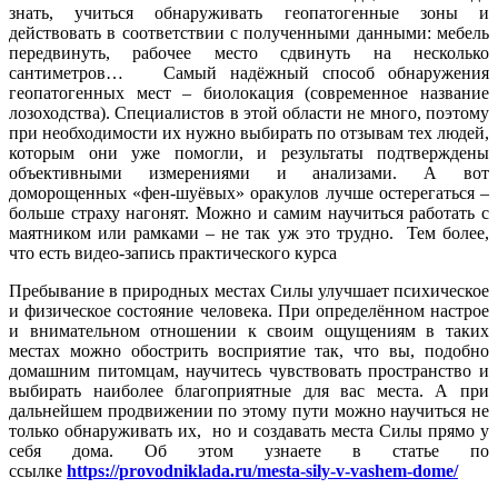
знать, учиться обнаруживать геопатогенные зоны и
действовать в соответствии с полученными данными: мебель
передвинуть, рабочее место сдвинуть на несколько
сантиметров… Самый надёжный способ обнаружения
геопатогенных мест – биолокация (современное название
лозоходства). Специалистов в этой области не много, поэтому
при необходимости их нужно выбирать по отзывам тех людей,
которым они уже помогли, и результаты подтверждены
объективными измерениями и анализами. А вот
доморощенных «фен-шуёвых» оракулов лучше остерегаться –
больше страху нагонят. Можно и самим научиться работать с
маятником или рамками – не так уж это трудно. Тем более,
что есть видео-запись практичеcкого курса
Пребывание в природных местах Силы улучшает психическое
и физическое состояние человека. При определённом настрое
и внимательном отношении к своим ощущениям в таких
местах можно обострить восприятие так, что вы, подобно
домашним питомцам, научитесь чувствовать пространство и
выбирать наиболее благоприятные для вас места. А при
дальнейшем продвижении по этому пути можно научиться не
только обнаруживать их, но и создавать места Силы прямо у
себя дома. Об этом узнаете в статье по
ссылке
https://provodniklada.ru/mesta-sily-v-vashem-dome/