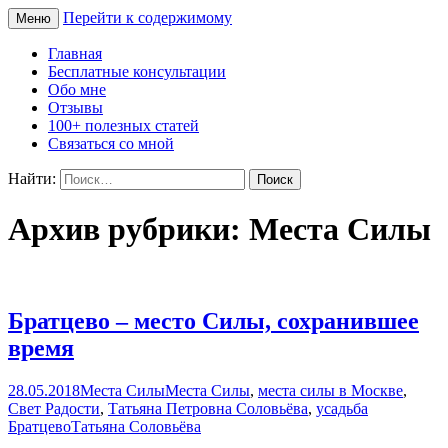
Перейти к содержимому
Меню
Сайт Татьяны Соловьёвой
Свет Радости
Главная
Бесплатные консультации
Обо мне
Отзывы
100+ полезных статей
Связаться со мной
Найти:
Архив рубрики: Места Силы
Братцево – место Силы, сохранившее
время
28.05.2018
Места Силы
Места Силы
,
места силы в Москве
,
Свет Радости
,
Татьяна Петровна Соловьёва
,
усадьба
Братцево
Татьяна Соловьёва