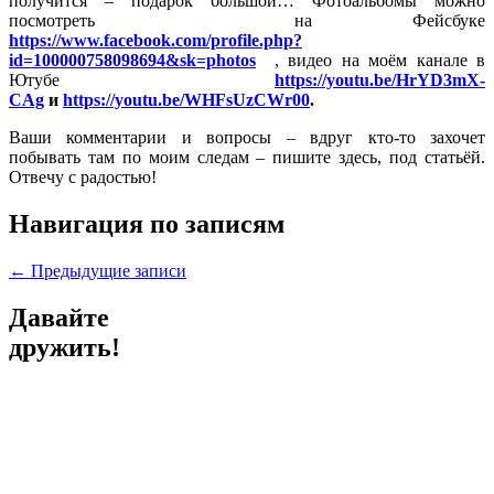
получится – подарок большой… Фотоальбомы можно
посмотреть на Фейсбуке
https://www.facebook.com/profile.php?
id=100000758098694&sk=photos
, видео на моём канале в
Ютубе
https://youtu.be/HrYD3mX-
CAg
и
https://youtu.be/WHFsUzCWr00
.
Ваши комментарии и вопросы – вдруг кто-то захочет
побывать там по моим следам – пишите здесь, под статьёй.
Отвечу с радостью!
Навигация по записям
←
Предыдущие записи
Давайте
дружить!