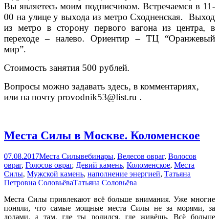
Вы являетесь моим подписчиком. Встречаемся в 11-
00 на улице у выхода из метро Сходненская. Выход
из метро в сторону первого вагона из центра, в
переходе – налево.
Ориентир – ТЦ “Оранжевый
мир”.
Стоимость занятия 500 рублей.
Вопросы можно задавать здесь, в комментариях,
или на почту provodnik53@list.ru .
Места Силы в Москве. Коломенское
07.08.2017
Места Силы
вебинары
,
Велесов овраг
,
Волосов
овраг
,
Голосов овраг
,
Девий камень
,
Коломенское
,
Места
Силы
,
Мужской камень
,
наполнение энергией
,
Татьяна
Петровна Соловьёва
Татьяна Соловьёва
Места Силы привлекают всё больше внимания. Уже многие
поняли, что самые мощные места Силы не за морями, за
долами, а там, где ты родился, где живёшь. Всё больше