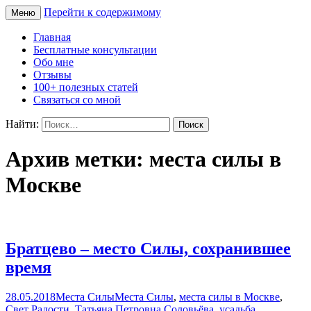
Перейти к содержимому
Меню
Сайт Татьяны Соловьёвой
Свет Радости
Главная
Бесплатные консультации
Обо мне
Отзывы
100+ полезных статей
Связаться со мной
Найти:
Архив метки: места силы в
Москве
Братцево – место Силы, сохранившее
время
28.05.2018
Места Силы
Места Силы
,
места силы в Москве
,
Свет Радости
,
Татьяна Петровна Соловьёва
,
усадьба