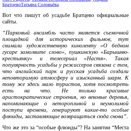
Братцево
Татьяна Соловьёва
Вот что пишут об усадьбе Братцево официальные
сайты.
“Парковый ансамбль часто является съемочной
площадкой для исторических фильмов, тут
снимали художественную киноленту «О бедном
гусаре замолвите слово», пушкинскую «Барышню-
крестьянку» и телесериал «Настя». Такая
популярность усадьбы у режиссеров связана с тем,
что английский парк и русская усадьба создали
неповторимую атмосферу и изысканный шарм. К
тому же здесь мало туристов, хотя посмотреть
есть на что. Не только красивые
аристократические строения, но вековые деревья,
напоминающие о неторопливой и неумолимой
поступи времени, генерируют какие-то особые
флюиды, заставляющие возвращаться сюда снова”.
Что же это за “особые флюиды”? На занятии “Места