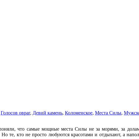
,
Голосов овраг
,
Девий камень
,
Коломенское
,
Места Силы
,
Мужск
няли, что самые мощные места Силы не за морями, за долами,
 Но те, кто не просто любуются красотами и отдыхают, а напо