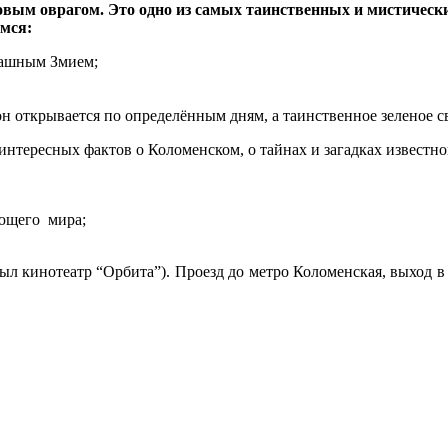
вым оврагом. Это одно из самых таинственных и мистических
мся:
рашным Змием;
н открывается по определённым дням, а таинственное зеленое св
нтересных фактов о Коломенском, о тайнах и загадках известно
ающего мира;
ыл кинотеатр “Орбита”). Проезд до метро Коломенская, выход в 