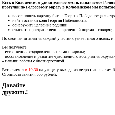
Есть в Коломенском удивительное место, называемое Голосо
прогулки по Голосовому оврагу в Коломенском мы попытае
восстановить картину битвы Георгия Победоносца со ст
найти останки коня Георгия Победоносца;
обнаружить целебные родники;
отыскать пространственно–временной портал – говорят, о
По окончании занятия каждый участник узнает много новых и и
Вы получаете
– естественное оздоровление силами природы;
– восстановление и развитие чувственного восприятия окруж
– навыки работы с биоэнергетикой.
Встречаемся
в 10-30
на улице, у выхода из метро (раньше там б
Стоимость занятия 500 рублей.
Давайте
дружить!