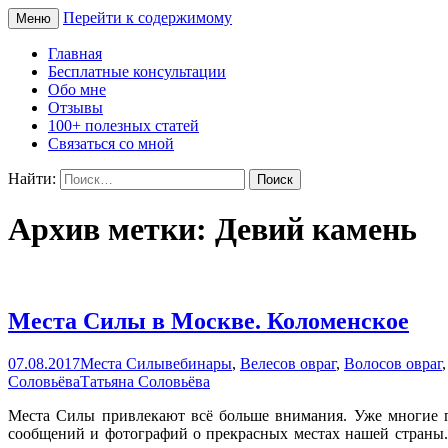
Перейти к содержимому
Меню
Сайт Татьяны Соловьёвой
Свет Радости
Главная
Бесплатные консультации
Обо мне
Отзывы
100+ полезных статей
Связаться со мной
Найти:
Архив метки: Девий камень
Места Силы в Москве. Коломенское
07.08.2017
Места Силы
вебинары
,
Велесов овраг
,
Волосов овраг
Соловьёва
Татьяна Соловьёва
Места Силы привлекают всё больше внимания. Уже многие по
сообщений и фотографий о прекрасных местах нашей страны.