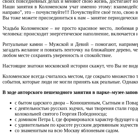
своих повседневных делах и меняют свою жизнь, достигают но
Наши занятия в Коломенском учат именно этому: взаимодейс
направо”, это – почувствуйте!!! Почувствуйте своё тело, сво
Вы тоже можете присоединиться к нам
– занятие периодически
Усадьба Коломенское – не просто красивое место, любимая 
человека: происходит энергетическое наполнение, включается 
Ритуальные камни – Мужской и Девий – помогают, например,
загадать желание и повязать ленточку на ближайшее дерево, ч
любом месте сохранять уверенность и спокойствие.
Настоящие знатоки московской истории скажут, что Вы не виде
Коломенское всегда считалось местом, где сокрыто множество 
события, которые люди не могли принять как реальные. Однако
В ходе авторского пешеходного занятия в парке–музее-запо
с бытом царского двора – Конюшенным, Сытным и Поварен
с деятельностью русских зодчих, чьи творения стали го
колокольней святого Георгия Победоносца;
с домиком Петра I, где формировался характер будущего ц
с удивительным по красоте русским деревянным зодчеств
со знаменитым на всю Москву яблоневым садом.