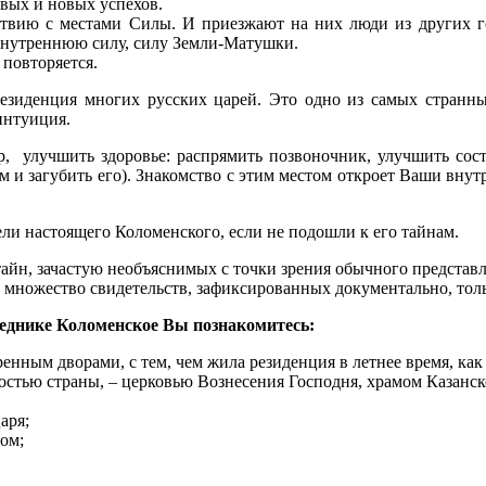
вых и новых успехов.
твию с местами Силы. И приезжают на них люди из других го
ю внутреннюю силу, силу Земли-Матушки.
 повторяется.
резиденция многих русских царей. Это одно из самых странны
интуиция.
 улучшить здоровье: распрямить позвоночник, улучшить сост
ем и загубить его). Знакомство с этим местом откроет Ваши вну
ли настоящего Коломенского, если не подошли к его тайнам.
тайн, зачастую необъяснимых с точки зрения обычного представ
 множество свидетельств, зафиксированных документально, толь
веднике Коломенское Вы познакомитесь:
ным дворами, с тем, чем жила резиденция в летнее время, как 
рдостью страны, – церковью Вознесения Господня, храмом Казан
аря;
ом;