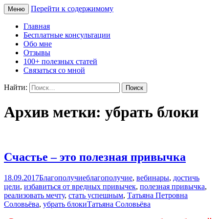
Перейти к содержимому
Меню
Сайт Татьяны Соловьёвой
Свет Радости
Главная
Бесплатные консультации
Обо мне
Отзывы
100+ полезных статей
Связаться со мной
Найти:
Архив метки: убрать блоки
Счастье – это полезная привычка
18.09.2017
Благополучие
благополучие
,
вебинары
,
достичь
цели
,
избавиться от вредных привычек
,
полезная привычка
,
реализовать мечту
,
стать успешным
,
Татьяна Петровна
Соловьёва
,
убрать блоки
Татьяна Соловьёва