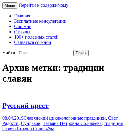
Перейти к содержимому
Меню
Сайт Татьяны Соловьёвой
Свет Радости
Главная
Бесплатные консультации
Обо мне
Отзывы
100+ полезных статей
Связаться со мной
Найти:
Архив метки: традиции
славян
Русский крест
08.04.2019
Славянский цикл
кологодные праздники
,
Свет
Радости
,
Сундаков
,
Татьяна Петровна Соловьёва
,
традиции
славян
Татьяна Соловьёва