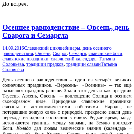
До встреч.
Осеннее равноденствие – Овсень, день
Сварога и Семаргла
14.09.2016
Славянский цикл
вебинары
,
день осеннего
равноденствия
,
Овсень
,
Сварог
,
Семаргл
,
славянские боги
,
славянские праздники
,
славянский календарь
,
Татьяна
Соловьёва
,
традиции предков
,
традиции славян
Татьяна
Соловьёва
День осеннего равноденствия – один из четырёх великих
солнечных праздников. «Вересень», «Осенины» ─ так ещё
назывался праздник раньше. Знали этот день и как праздник
Таусень. Авсень, Овсень ─ воплощение Солнца в осеннем
своеобразном виде. Природные славянские праздники
связаны с астрономическими событиями. Народы, не
потерявшие живую связь с природой, прекрасно знали день
перехода из одного состояния в новое. Редкое время, когда
истончаются границы между мирами, на Землю приходят
Боги.
Коляда
дал людям ведические знания (календарь –
Коляды дар). Брат Коляды,
Овсень,
учил людей, как на