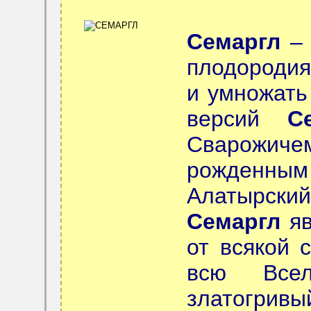
Семаргл
– 
плодородия
и умножать
версий
С
Сварожичем
рожденным
Алатырск
Семаргл
яв
от всякой 
всю Все
златогривы