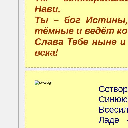
Нави.
Ты – бог Истины,
тёмные и ведёт ко
Слава Тебе ныне и 
века!
Сотво
Синюю
Всеси
Ладе 