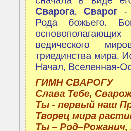
сначала в виде ег
Сварога
.
Сварог
- 
Рода божьего. Б
основополагающ
ведического миро
триединства мира. И
Начал, Вселенная-О
ГИМН СВАРОГУ
Слава Тебе, Сварож
Ты - первый наш Пр
Творец мира расти
Ты – Род–Рожанич, 