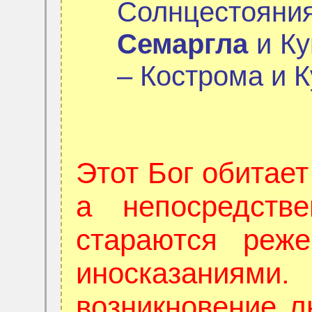
Солнцестоян
Семаргла
и Ку
– Кострома и К
Этот Бог обитает
а непосредств
стараются реже
иносказаниями
возникновение л