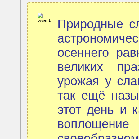
Природные сл
астрономиче
осеннего рав
великих пр
урожая у сла
так ещё назы
этот день и 
воплощен
своеобразно