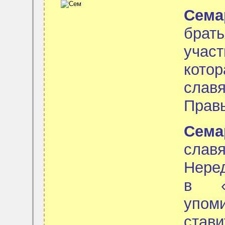
Сема
брат
участ
кото
славя
Правь
Сема
слав
Нере
в «С
упом
став