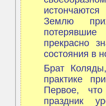
истончаютс
Землю при
потерявшие
прекрасно з
состояния в н
Брат Коляд
практике пр
Первое, чт
праздник у