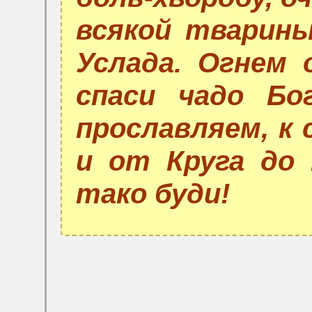
всякой тварины
Услада. Огнем
спаси чадо Бо
прославляем, к 
и от Круга до 
тако буди!