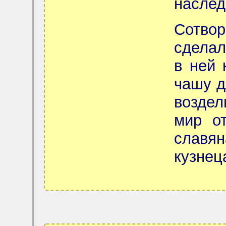
наслед
Сотво
сделал
в ней 
чашу д
возде
мир о
славян
кузнец