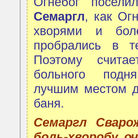
Огнебог посели
Семаргл
, как Ог
хворями и бол
пробрались в т
Поэтому счита
больного подн
лучшим местом д
баня.
Семаргл Сваро
боль-хворобу, о