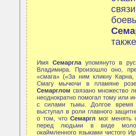
связ
боевы
Сема
также
Имя
Семаргла
упомянуто в рус
Владимира. Произошло оно, пре
«смага» («За ним кликну Карна,
Смагу мычючи в пламяне розе»
Семарглом
связано множество ле
неоднократно помогал тому или ин
с силами тьмы. Долгое время
выступал в роли главного защит
о том, что
Семаргл
мог менять с
перед людьми в виде молод
окаймленного языками чистого Ир