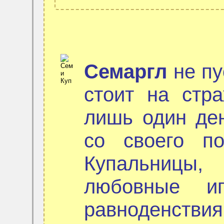
Семаргл
не пу
стоит на стр
лишь один де
со своего по
Купальницы,
любовные и
равноденств