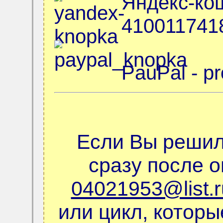
Яндекс-кош
410011741
PauPal - p
Если Вы решил
сразу после 
04021953@list.r
или цикл, котор