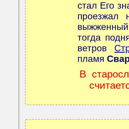
стал Его зн
проезжал 
выжженный
тогда подн
ветров
Стр
пламя
Свар
В старосл
считае