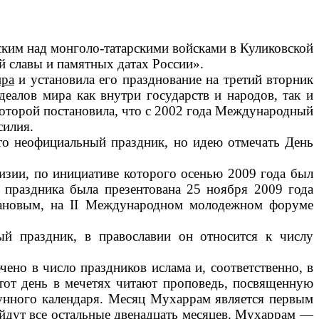
ким над монголо-татарскими войсками в Куликовской
й славы и памятных датах России».
ра
и установила его празднование на третий вторник
еалов мира как внутри государств и народов, так и
 которой постановила, что с 2002 года Международный
силия.
это неофициальный праздник, но идею отмечать День
зии, по инициативе которого осенью 2009 года был
праздника была презентована 25 ноября 2009 года
вановым, на II Международном молодежном форуме
 праздник, в православии он относится к числу
чено в число праздников ислама и, соответственно, в
тот день в мечетях читают проповедь, посвященную
унного календаря. Месяц Мухаррам является первым
ройдут все остальные двенадцать месяцев. Мухаррам —