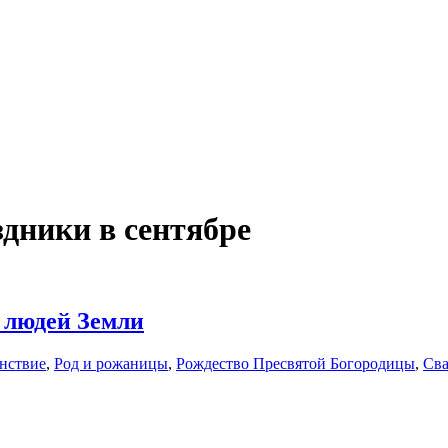
дники в сентябре
х людей Земли
енствие
,
Род и рожаницы
,
Рождество Пресвятой Богородицы
,
Сва