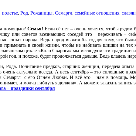
,
полетье
,
Род
,
Рожаницы
,
Семаргл
,
семейные отношения
,
славян
 за помощью?
Семья!
Если её нет – очень хочется, чтобы рядом 
ушку или советов всезнающих соседей это переживать – себ
з нас опыт народа. Ведь народ выжил благодаря тому, что были
 и применять в своей жизни, чтобы не набивать шишки на тех
 славянском цикле «Коло Сварога» мы исследуем эти традиции и
ой год, и похоже, будет продолжаться дальше. Ведь кладезь на
и, Рода. Почитание предков, старших женщин, передача опыта 
о очень актуально всегда. А весь сентябрь – это сплошные праз
и Семаргл с его Огнём Любви. И всё это – нам в помощь. Мо
онимает, и молча гибнуть я должна». А можете заказать запись з
га – праздники сентября