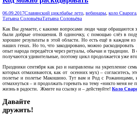
06.09.2017
Славянский цикл
бабье лето
,
вебинары
,
коло Сварога
Татьяна Соловьёва
Татьяна Соловьёва
Как Вы думаете, с какими вопросами люди чаще обращаются
были добрые отношения. В одиночку, с помощью слёз в под
хорошие результаты в этой области. Но есть ещё в каждом и
наших генах. Но то, что закодировано, можно раскодировать
опыт народа передаётся через ритуалы, обычаи и традиции. В
получаются удивительные, поэтому цикл продолжается уже втор
Праздники сентября как раз и направлены на укрепление семь
которых отмахиваются, как от осенних мух) – согласитесь, эт
полетье и полетье Макошино. Тут вам и Род с Рожаницами, 
отмахнуться – и продолжать горевать на тему «никто меня не п
жизнь в радости. Жмите на ссылку и – действуйте!
Коло Сваро
Давайте
дружить!