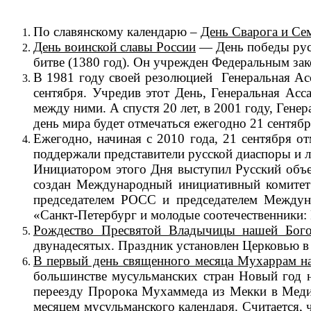
По славянскому календарю –
День Сварога и Сем
День воинской славы России
— День победы русс
битве (1380 год). Он учрежден Федеральным зак
В 1981 году своей резолюцией Генеральная А
сентября. Учредив этот День, Генеральная Асс
между ними. А спустя 20 лет, в 2001 году, Ген
день мира будет отмечаться ежегодно 21 сентябр
Ежегодно, начиная с 2010 года, 21 сентября о
поддержали представители русской диаспоры и л
Инициатором этого Дня выступил Русский объе
создан Международный инициативный комитет 
председателем РОСС и председателем Междун
«Санкт-Петербург и молодые соотечественники: 
Рождество Пресвятой Владычицы нашей Бог
двунадесятых. Праздник установлен Церковью в 
В первый день священного месяца Мухаррам н
большинстве мусульманских стран Новый год н
переезду Пророка Мухаммеда из Мекки в Меди
месяцем мусульманского календаря. Считается, 