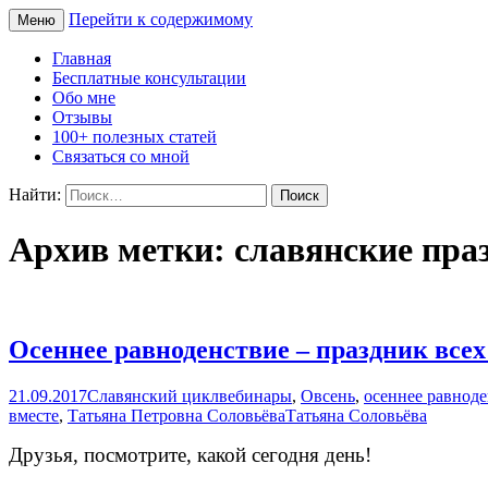
Перейти к содержимому
Меню
Сайт Татьяны Соловьёвой
Свет Радости
Главная
Бесплатные консультации
Обо мне
Отзывы
100+ полезных статей
Связаться со мной
Найти:
Архив метки: славянские праз
Осеннее равноденствие – праздник все
21.09.2017
Славянский цикл
вебинары
,
Овсень
,
осеннее равнод
вместе
,
Татьяна Петровна Соловьёва
Татьяна Соловьёва
Друзья, посмотрите, какой сегодня день!