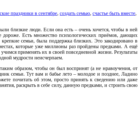
ские праздники в сентябре
,
создать семью
,
счастье быть вместе
,
были близкие люди. Если она есть – очень хочется, чтобы в ней
е дороже. Есть множество психологических приёмов, дающих
 крепкие семьи, была поддержка близких. Это закодировано в
 местах, которые уже миллионы раз пройдены предками. А ещё
 учимся применять их в своей повседневной жизни. Результаты
родной мудрости неисчерпаем.
таким образом, чтобы он был воспринят (а не нравоучения, от
дник семьи. Тут вам и бабье лето – молодое и позднее, Ладино
жете почитать об этом, просто принять к сведению или даже
анятия, раскрыть в себе силу, данную предками, и строить свою