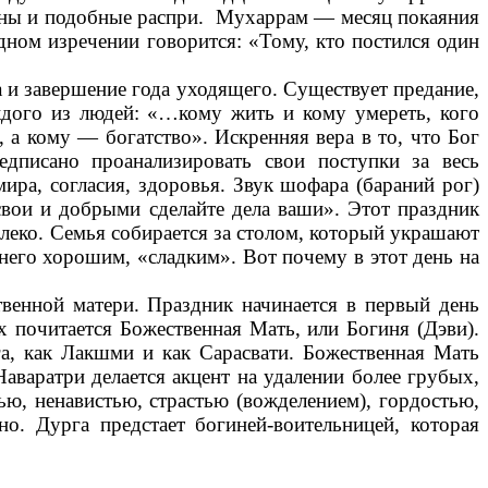
ойны и подобные распри. Мухаррам — месяц покаяния
дном изречении говорится: «Тому, кто постился один
а и завершение года уходящего. Существует предание,
ждого из людей: «…кому жить и кому умереть, кого
 а кому — богатство». Искренняя вера в то, что Бог
едписано проанализировать свои поступки за весь
ра, согласия, здоровья. Звук шофара (бараний рог)
свои и добрыми сделайте дела ваши». Этот праздник
алеко. Семья собирается за столом, который украшают
его хорошим, «сладким». Вот почему в этот день на
венной матери. Праздник начинается в первый день
 почитается Божественная Мать, или Богиня (Дэви).
а, как Лакшми и как Сарасвати. Божественная Мать
аваратри делается акцент на удалении более грубых,
ю, ненавистью, страстью (вожделением), гордостью,
. Дурга предстает богиней-воительницей, которая