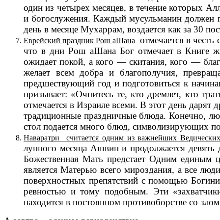
один из четырех месяцев, в течение которых А
и богослужения. Каждый мусульманин должен по
день в месяце Мухаррам, воздается как за 30 пос
отмечается в честь 
Еврейский праздник Рош аШана
что в дни Рош аШана Бог отмечает в Книге ж
ожидает покой, а кого — скитания, кого — благ
желает всем добра и благополучия, превращ
предшествующий год и подготовиться к начинаю
призывает: «Очнитесь те, кто дремлет, кто тр
отмечается в Израиле всеми. В этот день дарят 
традиционные праздничные блюда. Конечно, люб
стол подается много блюд, символизирующих по
Наваратри считается одним из важнейших Ведических
лунного месяца Ашвин и продолжается девять д
Божественная Мать предстает Одним единым ц
является Матерью всего мироздания, а все люди
поверхностных препятствий с помощью Богини Д
ревностью и тому подобным. Эти «захватчики
находится в постоянном противоборстве со злом