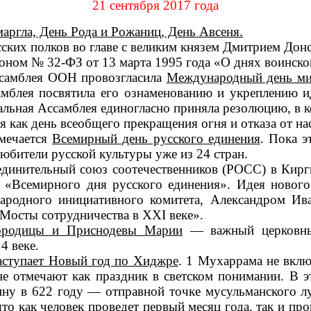
21 сентября 2017 года
аргла, День Рода и Рожаниц, День Авсеня.
ких полков во главе с великим князем Дмитрием Донс
оном № 32-ФЗ от 13 марта 1995 года «О днях воинско
ссамблея ООН провозгласила
Международный день ми
амблея посвятила его ознаменованию и укреплению ид
еральная Ассамблея единогласно приняла резолюцию, в
я как день всеобщего прекращения огня и отказа от на
тмечается
Всемирный день русского единения
. Пока 
юбители русской культуры уже из 24 стран.
динительный союз соотечественников (РОСС) в Кирги
«Всемирного дня русского единения». Идея нового 
ародного инициативного комитета, Александром И
Мосты сотрудничества в XXI веке».
ородицы и Приснодевы Марии
— важный церковный
4 веке.
аступает Новый год по Хиджре
. 1 Мухаррама не вклю
е отмечают как праздник в светском понимании. В э
ну в 622 году — отправной точке мусульманского л
что как человек проведет первый месяц года, так и п