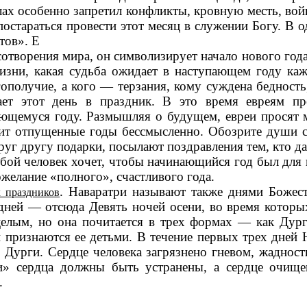
ллах особенно запретил конфликты, кровную месть, в
стараться провести этот месяц в служении Богу. В о
тов». Е
сотворения мира, он символизирует начало нового год
изни, какая судьба ожидает в наступающем году ка
ополучие, а кого — терзания, кому суждена бедность,
ает этот день в праздник. В это время евреям пр
щемуся году. Размышляя о будущем, евреи просят ми
атит отпущенные годы бессмысленно. Обозрите души 
друг другу подарки, посылают поздравления тем, кто д
ой человек хочет, чтобы начинающийся год был для н
желание «полного», счастливого года.
. Наваратри называют также днями Божест
 праздников
ней — отсюда Девять ночей осени, во время которых
елым, но она почитается в трех формах — как Дург
 признаются ее детьми. В течение первых трех дней Н
урги. Сердце человека загрязнено гневом, жадность
» сердца должны быть устранены, а сердце очищено
.