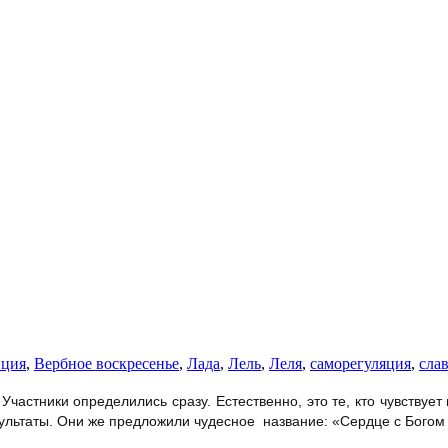
иция
,
Вербное воскресенье
,
Лада
,
Лель
,
Леля
,
саморегуляция
,
сла
Участники определились сразу. Естественно, это те, кто чувствуе
ультаты. Они же предложили чудесное название: «Сердце с Богом –