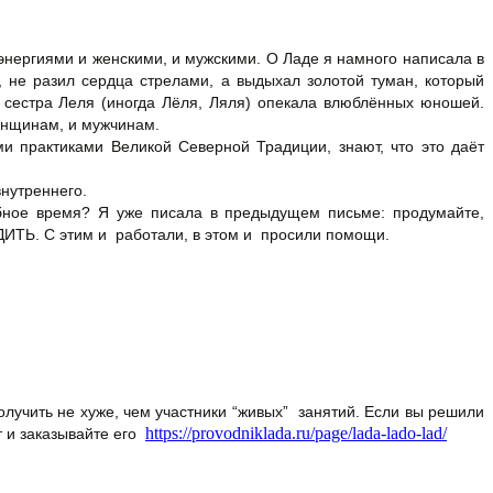
с энергиями и женскими, и мужскими. О Ладе я намного написала в
 не разил сердца стрелами, а выдыхал золотой туман, который
 сестра Леля (иногда Лёля, Ляля) опекала влюблённых юношей.
женщинам, и мужчинам.
ми практиками Великой Северной Традиции, знают, что это даёт
нутреннего.
шебное время? Я уже писала в предыдущем письме: продумайте,
АДИТЬ. С этим и работали, в этом и просили помощи.
олучить не хуже, чем участники “живых” занятий. Если вы решили
https://provodniklada.ru/page/lada-lado-lad/
т и заказывайте его