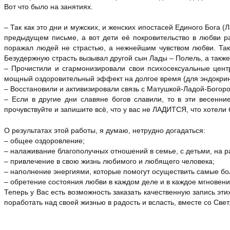
Вот что было
на занятиях.
– Так как это дни и мужских, и женских ипостасей Единого Бога 
предыдущем письме, а вот дети её покровительство в любви р
поражал людей не страстью, а нежнейшим чувством любви. Так
Безудержную страсть вызывал другой сын Лады – Полель, а также 
– Прочистили и сгармонизировали свои психосексуальные центр
мощный оздоровительный эффект на долгое время (для эндокрин
– Восстановили и активизировали связь с Матушкой-Ладой-Богор
– Если в другие дни славяне богов славили, то в эти весенн
прочувствуйте и запишите всё, что у вас не ЛАДИТСЯ, что хотел
О результатах этой работы, я думаю, нетрудно догадаться:
– общее оздоровление;
– налаживание благополучных отношений в семье, с детьми, на р
– привлечение в свою жизнь любимого и любящего человека;
– наполнение энергиями, которые помогут осуществить самые бо
– обретение состояния любви в каждом деле и в каждое мгновени
Теперь у Вас есть возможность заказать качественную запись эт
поработать над своей жизнью в радость и всласть, вместе со С