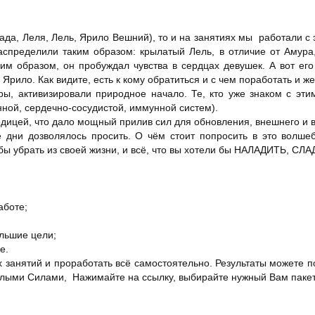
(Лада, Леля, Лель, Ярило Вешний), то и на занятиях мы работали 
аспределили таким образом: крылатый Лель, в отличие от Амура,
им образом, он пробуждал чувства в сердцах девушек. А вот его
Ярило. Как видите, есть к кому обратиться и с чем поработать и 
ы, активизировали природное начало. Те, кто уже знаком с эти
ной, сердечно-сосудистой, иммунной систем).
одицей, что дало мощный прилив сил для обновления, внешнего и в
ие дни дозволялось просить. О чём стоит попросить в это вол
и бы убрать из своей жизни, и всё, что вы хотели бы НАЛАДИТЬ, СЛ
аботе;
льшие цели;
е.
их занятий и проработать всё самостоятельно. Результаты можете п
ветлыми Силами, Нажимайте на ссылку, выбирайте нужный Вам паке