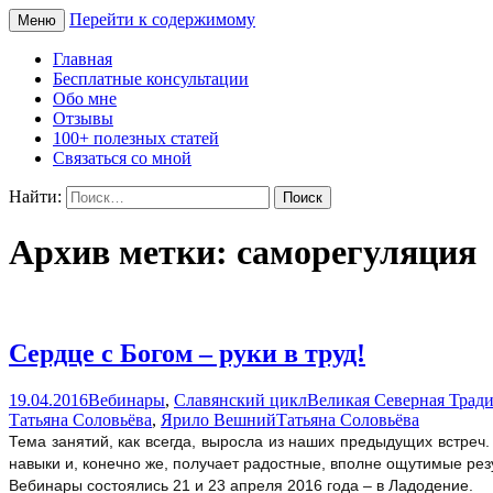
Перейти к содержимому
Меню
Сайт Татьяны Соловьёвой
Свет Радости
Главная
Бесплатные консультации
Обо мне
Отзывы
100+ полезных статей
Связаться со мной
Найти:
Архив метки: саморегуляция
Сердце с Богом – руки в труд!
19.04.2016
Вебинары
,
Славянский цикл
Великая Северная Трад
Татьяна Соловьёва
,
Ярило Вешний
Татьяна Соловьёва
Тема занятий, как всегда, выросла из наших предыдущих встреч. 
навыки и, конечно же, получает радостные, вполне ощутимые рез
Вебинары состоялись 21 и 23 апреля 2016 года – в Ладодение.