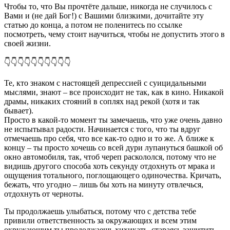
Чтобы то, что Вы прочтёте дальше, никогда не случилось с
Вами и (не дай Бог!) с Вашими близкими, дочитайте эту
статью до конца, а потом не поленитесь по ссылке
посмотреть, чему стоит научиться, чтобы не допустить этого в
своей жизни.
👇👇👇👇👇👇👇👇👇👇
Те, кто знаком с настоящей депрессией с суицидальными
мыслями, знают – все происходит не так, как в кино. Никакой
драмы, никаких стояний в соплях над рекой (хотя и так
бывает).
Просто в какой-то момент ты замечаешь, что уже очень давно
не испытывал радости. Начинается с того, что ты вдруг
отмечаешь про себя, что все как-то одно и то же. А ближе к
концу – ты просто хочешь со всей дури лупануться башкой об
окно автомобиля, так, чтоб череп раскололся, потому что не
видишь другого способа хоть секунду отдохнуть от мрака и
ощущения тотального, поглощающего одиночества. Кричать,
бежать, что угодно – лишь бы хоть на минуту отвлечься,
отдохнуть от черноты.
Ты продолжаешь улыбаться, потому что с детства тебе
привили ответственность за окружающих и всем этим
окружающим ты продолжаешь хихикать, стараясь защитить