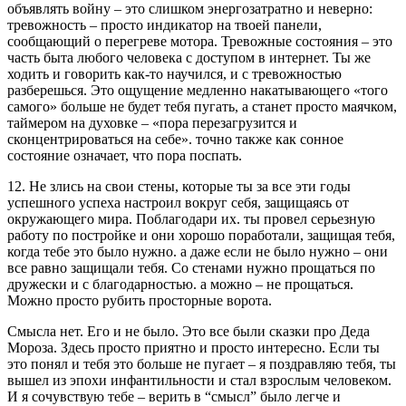
объявлять войну – это слишком энергозатратно и неверно:
тревожность – просто индикатор на твоей панели,
сообщающий о перегреве мотора. Тревожные состояния – это
часть быта любого человека с доступом в интернет. Ты же
ходить и говорить как-то научился, и с тревожностью
разберешься. Это ощущение медленно накатывающего «того
самого» больше не будет тебя пугать, а станет просто маячком,
таймером на духовке – «пора перезагрузится и
сконцентрироваться на себе». точно также как сонное
состояние означает, что пора поспать.
12. Не злись на свои стены, которые ты за все эти годы
успешного успеха настроил вокруг себя, защищаясь от
окружающего мира. Поблагодари их. ты провел серьезную
работу по постройке и они хорошо поработали, защищая тебя,
когда тебе это было нужно. а даже если не было нужно – они
все равно защищали тебя. Со стенами нужно прощаться по
дружески и с благодарностью. а можно – не прощаться.
Можно просто рубить просторные ворота.
Смысла нет. Его и не было. Это все были сказки про Деда
Мороза. Здесь просто приятно и просто интересно. Если ты
это понял и тебя это больше не пугает – я поздравляю тебя, ты
вышел из эпохи инфантильности и стал взрослым человеком.
И я сочувствую тебе – верить в “смысл” было легче и