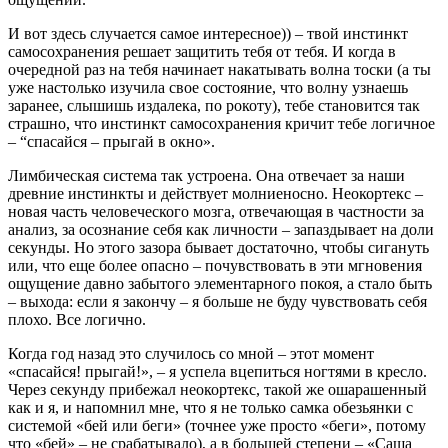
И вот здесь случается самое интересное)) – твой инстинкт
самосохранения решает защитить тебя от тебя. И когда в
очередной раз на тебя начинает накатывать волна тоски (а ты
уже настолько изучила свое состояние, что волну узнаешь
заранее, слышишь издалека, по рокоту), тебе становится так
страшно, что инстинкт самосохранения кричит тебе логичное
– “спасайся – прыгай в окно».
Лимбическая система так устроена. Она отвечает за наши
древние инстинкты и действует молниеносно. Неокортекс –
новая часть человеческого мозга, отвечающая в частности за
анализ, за осознание себя как личности – запаздывает на доли
секунды. Но этого зазора бывает достаточно, чтобы сигануть
или, что еще более опасно – почувствовать в эти мгновения
ощущение давно забытого элементарного покоя, а стало быть
– выхода: если я закончу – я больше не буду чувствовать себя
плохо. Все логично.
Когда год назад это случилось со мной – этот момент
«спасайся! прыгай!», – я успела вцепиться ногтями в кресло.
Через секунду прибежал неокортекс, такой же ошарашенный
как и я, и напомнил мне, что я не только самка обезьянки с
системой «бей или беги» (точнее уже просто «беги», потому
что «бей» – не срабатывало), а в большей степени – «Саша