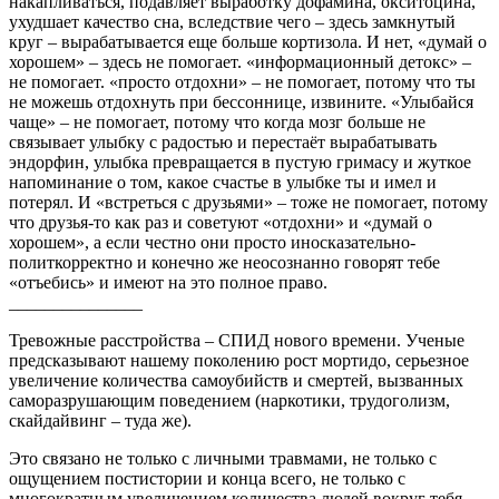
накапливаться, подавляет выработку дофамина, окситоцина,
ухудшает качество сна, вследствие чего – здесь замкнутый
круг – вырабатывается еще больше кортизола. И нет, «думай о
хорошем» – здесь не помогает. «информационный детокс» –
не помогает. «просто отдохни» – не помогает, потому что ты
не можешь отдохнуть при бессоннице, извините. «Улыбайся
чаще» – не помогает, потому что когда мозг больше не
связывает улыбку с радостью и перестаёт вырабатывать
эндорфин, улыбка превращается в пустую гримасу и жуткое
напоминание о том, какое счастье в улыбке ты и имел и
потерял. И «встреться с друзьями» – тоже не помогает, потому
что друзья-то как раз и советуют «отдохни» и «думай о
хорошем», а если честно они просто иносказательно-
политкорректно и конечно же неосознанно говорят тебе
«отъебись» и имеют на это полное право.
_______________
Тревожные расстройства – СПИД нового времени. Ученые
предсказывают нашему поколению рост мортидо, серьезное
увеличение количества самоубийств и смертей, вызванных
саморазрушающим поведением (наркотики, трудоголизм,
скайдайвинг – туда же).
Это связано не только с личными травмами, не только с
ощущением постистории и конца всего, не только с
многократным увеличением количества людей вокруг тебя,