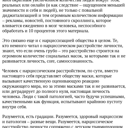
реальных или онлайн (и как следствие – ощущением меньшей
значимости и себя и людей), не только с повальной
диджитализацией и тем огромным количеством информации
– рекламы, новостей, постоянного скроллинга, которое
вливается ежедневно в мозг человека, неспособного
обработать и 10 процентов этого материала.
Это связано еще и с нарциссизацией общества в целом. Те,
кто немного читал о нарциссическом расстройстве личности,
знают, что если очень грубо – это расстройство строится на
огромном количестве социальных масок, за которыми так и не
развивается личность, core, самоосознанность.
Человек с нарциссическим расстройством, по сути, вместо
настоящего себя представляет обществу маски, которые
вызывают качественную оценивающую реакцию
окружающего мира, но за этими масками так и не развивается,
или деградирует до полного нуля, настоящая личность
человека. Люди с такой патологией, часто будучи успешными,
качественными как функция, испытывают крайнюю пустоту
внутри себя.
Разумеется, есть градации. Разумеется, здоровый нарциссизм
и патология – разные вещи. Разумеется, нарциссическое
расстройство личности сопряжено с детским травмирующим