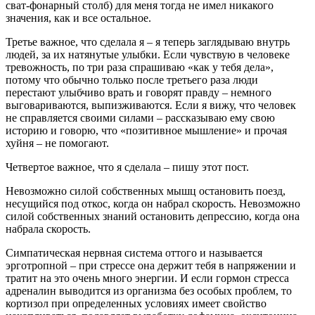
сват-фонарный столб) для меня тогда не имел никакого
значения, как и все остальное.
Третье важное, что сделала я – я теперь заглядываю внутрь
людей, за их натянутые улыбки. Если чувствую в человеке
тревожность, по три раза спрашиваю «как у тебя дела»,
потому что обычно только после третьего раза люди
перестают улыбчиво врать и говорят правду – немного
выговариваются, выпизживаются. Если я вижу, что человек
не справляется своими силами – рассказываю ему свою
историю и говорю, что «позитивное мышление» и прочая
хуйня – не помогают.
Четвертое важное, что я сделала – пишу этот пост.
Невозможно силой собственных мышц остановить поезд,
несущийся под откос, когда он набрал скорость. Невозможно
силой собственных знаний остановить депрессию, когда она
набрала скорость.
Симпатическая нервная система оттого и называется
эрготропной – при стрессе она держит тебя в напряжении и
тратит на это очень много энергии. И если гормон стресса
адреналин выводится из организма без особых проблем, то
кортизол при определенных условиях имеет свойство