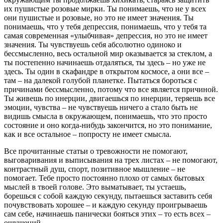
их пушистые розовые мирки. Ты понимаешь, что не у всех
они пушистые и розовые, но это не имеет значения. Ты
понимаешь, что у тебя депрессия, понимаешь, что у тебя та
самая современная «улыбчивая» депрессия, но это не имеет
значения. Ты чувствуешь себя абсолютно одиноко и
бессмысленно, весь остальной мир оказывается за стеклом, а
ты постепенно начинаешь отдаляться, ты здесь – но уже не
здесь. Ты один в скафандре в открытом космосе, а они все –
там – на далекой голубой планетке. Пытаться бороться с
причинами бессмысленно, потому что все является причиной.
Ты живешь по инерции, двигаешься по инерции, теряешь все
эмоции, чувства – не чувствуешь ничего а стало быть не
видишь смысла в окружающем, понимаешь, что это просто
состояние и оно когда-нибудь закончится, но это понимание,
как и все остальное – попросту не имеет смысла.
Все прочитанные статьи о тревожности не помогают,
выговаривания и выписывания на трех листах – не помогают,
контрастный душ, спорт, позитивное мышление – не
помогает. Тебе просто постоянно плохо от самых бытовых
мыслей в твоей голове. Это выматывает, ты устаешь,
борешься с собой каждую секунду, пытаешься заставить себя
почувствовать хорошее – и каждую секунду проигрываешь
сам себе, начинаешь панически бояться этих – то есть всех –
ощущений.