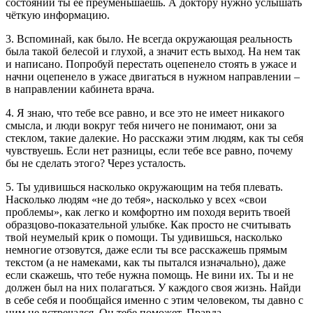
состоянии ты ее преуменьшаешь. А доктору нужно услышать
чёткую информацию.
3. Вспоминай, как было. Не всегда окружающая реальность
была такой белесой и глухой, а значит есть выход. На нем так
и написано. Попробуй перестать оцепенело стоять в ужасе и
начни оцепенело в ужасе двигаться в нужном направлении –
в направлении кабинета врача.
4. Я знаю, что тебе все равно, и все это не имеет никакого
смысла, и люди вокруг тебя ничего не понимают, они за
стеклом, такие далекие. Но расскажи этим людям, как ты себя
чувствуешь. Если нет разницы, если тебе все равно, почему
бы не сделать этого? Через усталость.
5. Ты удивишься насколько окружающим на тебя плевать.
Насколько людям «не до тебя», насколько у всех «свои
проблемы», как легко и комфортно им походя верить твоей
образцово-показательной улыбке. Как просто не считывать
твой неумелый крик о помощи. Ты удивишься, насколько
немногие отзовутся, даже если ты все расскажешь прямым
текстом (а не намеками, как ты пытался изначально), даже
если скажешь, что тебе нужна помощь. Не вини их. Ты и не
должен был на них полагаться. У каждого своя жизнь. Найди
в себе себя и пообщайся именно с этим человеком, ты давно с
ним не встречался. Он тебе поможет. Правда.