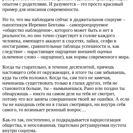
опытом с родителями. И разумеется – это просто красивый
пример для описания современности.
Но то, что мы наблюдаем сейчас в диджитальном социуме –
паноптикум Иеремии Бентама – самопроецируемое
«общество наблюдения», которого может быть и нет в
реальности, но оно точно существует в голове каждого
человека, имеющего аккаунт в соцсетях, лайки, селфи в
инстаграмме, сравнительные таблицы успешности и, как
следствие – нарастающее ощущение внешней оценки
(ключевое слово – ощущение), как нормы современного мира.
Когда ты старательно, в течение десятилетий, прячешь
настоящего себя от окружающих, в итоге ты сам забываешь,
куда ты себя положил. Когда ты, сам того не замечая,
начинаешь существовать только в глазах других, тебя не
становится больше, ты – вымываешься. Рано или поздно ты
обнаружишь – никто на самом деле на тебя не смотрит,
потому что все заняты совершением твоей же ошибки. А если
ты не находишь себя ни в глазах смотрящих, ни внутри себя
самого, то возникает резонный вопрос…
Как-то так, постепенно, и подкрадывается нарциссизация
общества, и неосознанная, тщательно ретушируемая пустота
внутри социума.