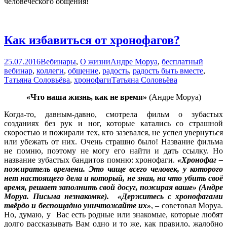
человеческого общения!
Как избавиться от хронофагов?
25.07.2016
Вебинары
,
О жизни
Андре Моруа
,
бесплатный
вебинар
,
коллеги
,
общение
,
радость
,
радость быть вместе
,
Татьяна Соловьёва
,
хронофаги
Татьяна Соловьёва
«Что наша жизнь, как не время»
(Андре Моруа)
Когда-то, давным-давно, смотрела фильм о зубастых
созданиях без рук и ног, которые катались со страшной
скоростью и пожирали тех, кто зазевался, не успел увернуться
или убежать от них. Очень страшно было! Название фильма
не помню, поэтому не могу его найти и дать ссылку. Но
название зубастых бандитов помню: хронофаги.
«Хронофаг –
пожиратель времени. Это чаще всего человек, у которого
нет настоящего дела и который, не зная, на что убить своё
время, решает заполнить свой досуг, пожирая ваше» (Андре
Моруа. Письма незнакомке). «Держитесь с хронофагами
твёрдо и беспощадно уничтожайте их»
, – советовал Моруа.
Но, думаю, у Вас есть родные или знакомые, которые любят
долго рассказывать Вам одно и то же, как правило, жалобно