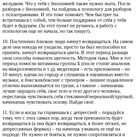
желудком. Что у тебя с биохимией также нужно знать. После
разборок с биохимией, ты пойдешь к психологу для разборок
с психотравмами. И это тоже поможет. Чем быстрее ты
встретишься с собой, тем больше поддержки от себя у тебя
будет в будущем. (За этот пункт не ручаюсь, я работу с
психологом еще не начала, но так пишут).
10. Постепенно близкие люди начнут возвращаться. На самом
деле они никуда не уходили, просто ты был неспособен их
принять. начнут возвращаться цвета. В этот период разыщи
свои способы повысить цветность. Методом тыка. Мне в тот
период помогли витамины группы Б (после стопят анализов
на микроэлементы и т д), медитация – есть приложения – по
10 минут, идешь по городу и слушаешь в наушниках вместо
музыки, и бокс\кикбоксинг с тренером – лишнее подавленное
отлично выпизживается по груше, а главное – начинаешь
лучше ощущать себя, свое тело и тело другого человека,
перестаешь чувствовать себя стеклянной\нереальной/хрупкой,
начинаешь чувствовать основу. Найди своё.
11. Если и когда ты справишься с депрессией – порадуйся
тому, что с этих самых пор, когда твоя тревожность будет
возвращаться (а она будет возвращаться, в более легких, не
депрессивных формах) – ты начнешь узнавать ее ещё на
подходе. Не нужно ее бояться, не нужно сопротивляться и