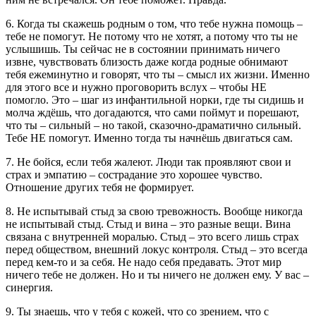
6. Когда ты скажешь родным о том, что тебе нужна помощь –
тебе не помогут. Не потому что не хотят, а потому что ты не
услышишь. Ты сейчас не в состоянии принимать ничего
извне, чувствовать близость даже когда родные обнимают
тебя ежеминутно и говорят, что ты – смысл их жизни. Именно
для этого все и нужно проговорить вслух – чтобы НЕ
помогло. Это – шаг из инфантильной норки, где ты сидишь и
молча ждёшь, что догадаются, что сами поймут и порешают,
что ты – сильный – но такой, сказочно-драматично сильный.
Тебе НЕ помогут. Именно тогда ты начнёшь двигаться сам.
7. Не бойся, если тебя жалеют. Люди так проявляют свои и
страх и эмпатию – сострадание это хорошее чувство.
Отношение других тебя не формирует.
8. Не испытывай стыд за свою тревожность. Вообще никогда
не испытывай стыд. Стыд и вина – это разные вещи. Вина
связана с внутренней моралью. Стыд – это всего лишь страх
перед обществом, внешний локус контроля. Стыд – это всегда
перед кем-то и за себя. Не надо себя предавать. Этот мир
ничего тебе не должен. Но и ты ничего не должен ему. У вас –
синергия.
9. Ты знаешь, что у тебя с кожей, что со зрением, что с