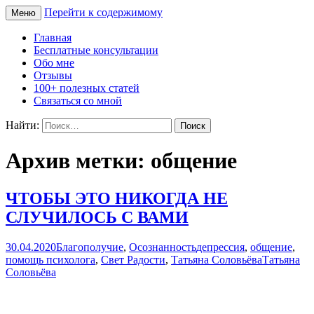
Перейти к содержимому
Меню
Сайт Татьяны Соловьёвой
Свет Радости
Главная
Бесплатные консультации
Обо мне
Отзывы
100+ полезных статей
Связаться со мной
Найти:
Архив метки: общение
ЧТОБЫ ЭТО НИКОГДА НЕ
СЛУЧИЛОСЬ С ВАМИ
30.04.2020
Благополучие
,
Осознанность
депрессия
,
общение
,
помощь психолога
,
Свет Радости
,
Татьяна Соловьёва
Татьяна
Соловьёва