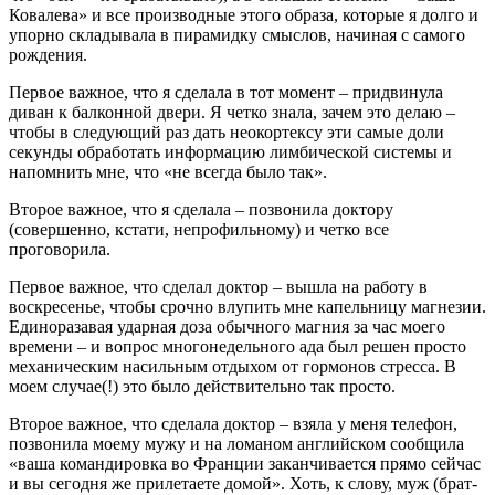
Ковалева» и все производные этого образа, которые я долго и
упорно складывала в пирамидку смыслов, начиная с самого
рождения.
Первое важное, что я сделала в тот момент – придвинула
диван к балконной двери. Я четко знала, зачем это делаю –
чтобы в следующий раз дать неокортексу эти самые доли
секунды обработать информацию лимбической системы и
напомнить мне, что «не всегда было так».
Второе важное, что я сделала – позвонила доктору
(совершенно, кстати, непрофильному) и четко все
проговорила.
Первое важное, что сделал доктор – вышла на работу в
воскресенье, чтобы срочно влупить мне капельницу магнезии.
Единоразавая ударная доза обычного магния за час моего
времени – и вопрос многонедельного ада был решен просто
механическим насильным отдыхом от гормонов стресса. В
моем случае(!) это было действительно так просто.
Второе важное, что сделала доктор – взяла у меня телефон,
позвонила моему мужу и на ломаном английском сообщила
«ваша командировка во Франции заканчивается прямо сейчас
и вы сегодня же прилетаете домой». Хоть, к слову, муж (брат-