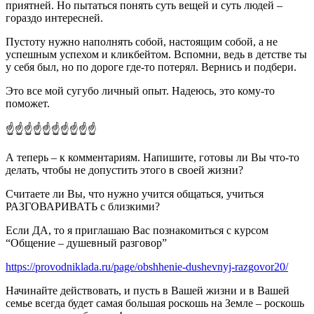
приятней. Но пытаться понять суть вещей и суть людей –
гораздо интересней.
Пустоту нужно наполнять собой, настоящим собой, а не
успешным успехом и кликбейтом. Вспомни, ведь в детстве ты
у себя был, но по дороге где-то потерял. Вернись и подбери.
Это все мой сугубо личный опыт. Надеюсь, это кому-то
поможет.
☝️☝️☝️☝️☝️☝️☝️☝️☝️☝️
А теперь – к комментариям. Напишите, готовы ли Вы что-то
делать, чтобы не допустить этого в своей жизни?
Считаете ли Вы, что нужно учится общаться, учиться
РАЗГОВАРИВАТЬ с близкими?
Если ДА, то я приглашаю Вас познакомиться с курсом
“Общение – душевный разговор”
https://provodniklada.ru/page/obshhenie-dushevnyj-razgovor20/
Начинайте действовать, и пусть в Вашей жизни и в Вашей
семье всегда будет самая большая роскошь на Земле – роскошь