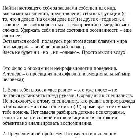
Найти настоящего себя за завалами собственных кпд,
высказанных мнений, представления себя как функции (я –
то, что я делаю (на самом деле нет)) и других «годных», а
главное – высокоскоростных – самопроекций в мир, бывает
сложно. Удержать себя в этом состоянии осознанности – еще
сложнее.
Оставаться собой, пользуясь при этом всеми благами мира
постмодерна – вообще полный пиздец.
Здесь не будет ни «но», ни «однако». Просто мысли вслух.
______________________
Это было о биохимии и нейрофизиологии поведения.
А теперь – о проекциях психофизики в эмоциональный мир
человека))
1. Если тебе плохо, а «все равно» – это уже плохо – не
пытайся остановить поезд руками. Обращайся к специалисту.
Не психологу, а к тому специалисту, кто решит вопрос разлада
в биохимии. На этом этапе никто(!!!) кроме врача не сможет
тебе помочь. Нет смысла разбирать детские психотравмы,
если ты в кортизоловой интоксикации не в состоянии
объективно анализировать воспоминания.
2. Преувеличивай проблему. Потому что в нынешнем