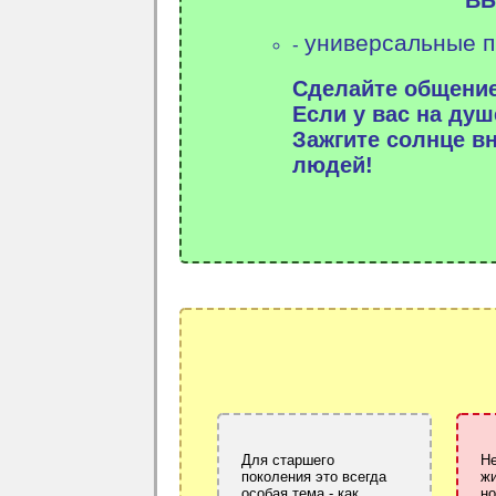
универсальные п
-
Сделайте общение
Если у вас на душ
Зажгите солнце в
людей!
Для старшего
Н
поколения это всегда
жи
особая тема - как
но