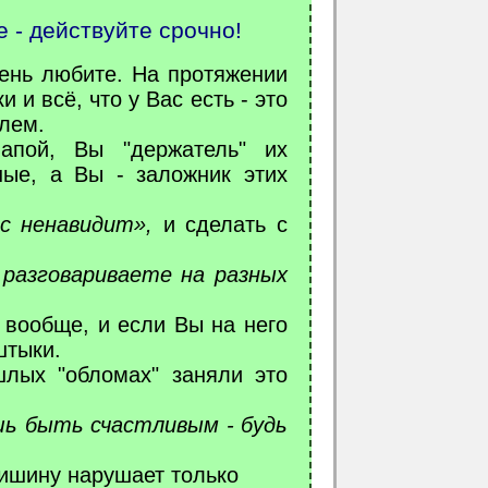
 - действуйте срочно!
ень любите. На протяжении
и всё, что у Вас есть - это
олем.
апой, Вы "держатель" их
ые, а Вы - заложник этих
с ненавидит»,
и сделать с
 разговариваете на разных
 вообще, и если Вы на него
штыки.
лых "обломах" заняли это
шь быть счастливым - будь
 тишину нарушает только