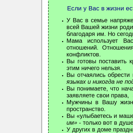
Если у Вас в жизни ес
У Вас в семье напряже
всей Вашей жизни родит
благодаря им. Но сего
Мама использует Ва
отношений. Отношения
конфликтов.
Вы готовы поставить к
этим ничего нельзя.
Вы отчаялись обрести
языках
и никогда не по
Вы понимаете, что нача
заявляете свои права,
Мужчины в Вашу жизнь
пространство.
Вы «улыбаетесь и маше
им»
- только вот в душ
У других в доме праздн