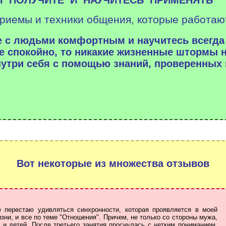
риемы и техники общения,
которые работают
 с людьми комфортным и научитесь всегда
е спокойно, то никакие жизненные штормы н
нутри себя с помощью знаний, проверенных
Вот некоторые из множества отзывов
е перестаю удивляться синхронности, которая проявляется в моей
зни, и все по теме "Отношения". Причем, не только со стороны мужа,
 и детей. После третьего занятия проснулась с четким пониманием,