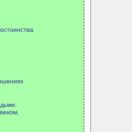
достоинства
ношениях
дьми:
веком,