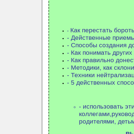
Как перестать бороть
-
- Действенные прием
- Способы создания 
-
Как понимать других
- Как правильно доне
- Методики, как склон
- Техники нейтрализа
- 5 действенных спос
- использовать э
коллегами,
руково
родителями, деть
ВЫ ПОЛУЧИТ