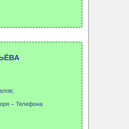
ВЬЁВА
алов;
воря – Телефона