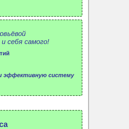
ловьёвой
и себя самого!
тий
и эффективную
систему
са