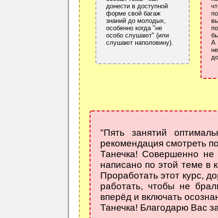
донести в доступной
чт
форме свой багаж
п
знаний до молодых,
в
особенно когда "не
по
особо слушают" (или
бы
слушают наполовину).
А
не
до
"Пять занятий оптималь
рекомендация смотреть по 1
Танечка! Совершенно не 
написано по этой теме в к
Проработать этот курс, д
работать, чтобы не брал
вперёд и включать осозна
Танечка! Благодарю Вас за