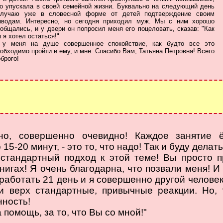
о упускала в своей семейной жизни. Буквально на следующий день
олучаю уже в словесной форме от детей подтверждение своим
ыводам. Интересно, но сегодня приходил муж. Мы с ним хорошо
общались, и у двери он попросил меня его поцеловать, сказав: "Как
 я хотел остаться!"
 у меня на душе совершенное спокойствие, как будто все это
обходимо пройти и ему, и мне. Спасибо Вам, Татьяна Петровна! Всего
брого!
но, совершенно очевидно! Каждое занятие 
5-20 минут, - это то, что надо! Так и буду делать
стандартный подход к этой теме! Вы просто п
нигах! Я очень благодарна, что позвали меня! И 
оработать 21 день и я совершенно другой человек
и верх стандартные, привычные реакции. Но,
нность!
 помощь, за то, что Вы со мной!"