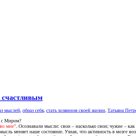
и счастливым
аз мыслей
,
образ себя
,
стать хозяином своей жизни
,
Татьяна Петр
о с Миром?
во мне”
. Осознавали мысли: свои – насколько свои; чужие – ка
ысль меняет наше состояние. Узнав, что активность в мозге воз