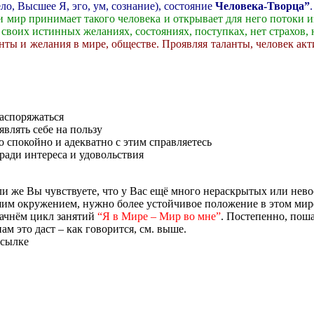
ло, Высшее Я, эго, ум, сознание), состояние
Человека-Творца”
.
, и мир принимает такого человека и открывает для него потоки 
в своих истинных желаниях, состояниях, поступках, нет страхов, 
анты и желания в мире, обществе. Проявляя таланты, человек ак
распоряжаться
влять себе на пользу
о спокойно и адекватно с этим справляетесь
ради интереса и удовольствия
сли же Вы чувствуете, что у Вас ещё много нераскрытых или нев
шим окружением, нужно более устойчивое положение в этом мир
ачнём цикл занятий
“Я в Мире – Мир во мне”
. Постепенно, поша
ам это даст – как говорится, см. выше.
ссылке