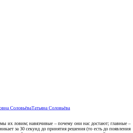
овна Соловьёва
Татьяна Соловьёва
к мы их ловим; навязчивые – почему они нас достают; главные –
никает за 30 секунд до принятия решения (то есть до появления