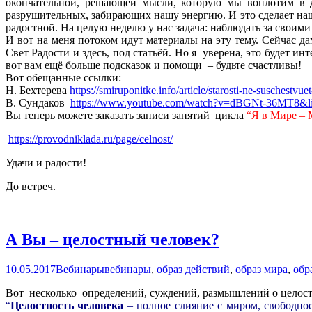
окончательной, решающей мысли, которую мы воплотим в д
разрушительных, забирающих нашу энергию. И это сделает наш
радостной. На целую неделю у нас задача: наблюдать за своим
И вот на меня потоком идут материалы на эту тему. Сейчас да
Свет Радости и здесь, под статьёй. Но я уверена, это будет и
вот вам ещё больше подсказок и помощи – будьте счастливы!
Вот обещанные ссылки:
Н. Бехтерева
https://smiruponitke.info/article/starosti-ne-suschestv
В. Сундаков
https://www.youtube.com/watch?v=dBGNt-36M
Вы теперь можете заказать записи занятий цикла
“Я в Мире – 
https://provodniklada.ru/page/celnost/
Удачи и радости!
До встреч.
А Вы – целостный человек?
10.05.2017
Вебинары
вебинары
,
образ действий
,
образ мира
,
обр
Вот несколько определений, суждений, размышлений о целост
“
Целостность человека
– полное слияние с миром, свободное