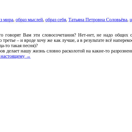
з мира
,
образ мыслей
,
образ себя
,
Татьяна Петровна Соловьёва
,
ц
о говорят Вам эти словосочетания? Нет-нет, не надо общих 
 третье – и вроде хочу же как лучше, а в результате всё наперек
да-то такая песня)?
ов делает нашу жизнь словно расколотой на какие-то разрознен
е настоящему
→