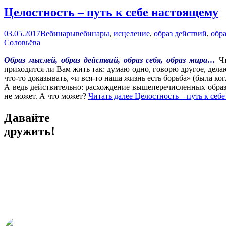
Целостность – путь к себе настоящему
03.05.2017
Вебинары
вебинары
,
исцеление
,
образ действий
,
обра
Соловьёва
Образ мыслей, образ действий, образ себя, образ мира…
Чт
приходится ли Вам жить так: думаю одно, говорю другое, делаю
что-то доказывать, «и вся-то наша жизнь есть борьба» (была ког
А ведь действительно: расхождение вышеперечисленных образ
не может. А что может?
Читать далее
Целостность – путь к себ
Давайте
дружить!