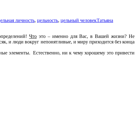
ельная личность
,
цельность
,
цельный человек
Татьяна
определений!
Что
это – именно для Вас, в Вашей жизни? Не
осяк, и люди вокруг непонятливые, и миру приходится без конца
ные элементы. Естественно, ни к чему хорошему это привести