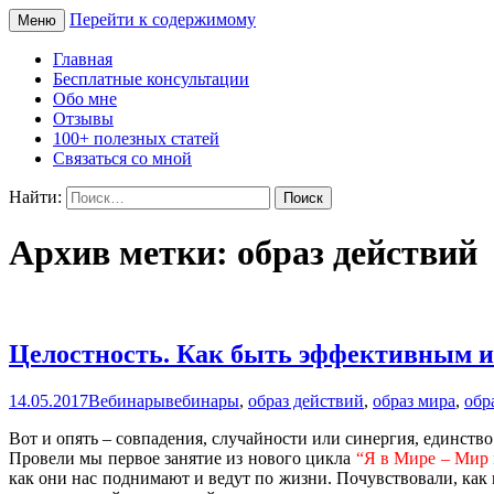
Перейти к содержимому
Меню
Сайт Татьяны Соловьёвой
Свет Радости
Главная
Бесплатные консультации
Обо мне
Отзывы
100+ полезных статей
Связаться со мной
Найти:
Архив метки: образ действий
Целостность. Как быть эффективным 
14.05.2017
Вебинары
вебинары
,
образ действий
,
образ мира
,
обр
Вот и опять – совпадения, случайности или синергия, единств
Провели мы первое занятие из нового цикла
“Я в Мире – Мир 
как они нас поднимают и ведут по жизни. Почувствовали, как м