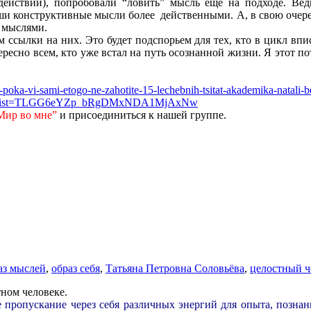
ействии), попробовали “ловить” мысль ещё на подходе. Вед
и конструктивные мысли более действенными. А, в свою очеред
и мыслями.
м ссылки на них. Это будет подспорьем для тех, кто в цикл вп
нтересно всем, кто уже встал на путь осознанной жизни. Я этот
uet-poka-vi-sami-etogo-ne-zahotite-15-lechebnih-tsitat-akademika-natali-
T8&list=TLGG6eYZp_bRgDMxNDA1MjAxNw
Мир во мне”
и присоединиться к нашей группе.
аз мыслей
,
образ себя
,
Татьяна Петровна Соловьёва
,
целостный ч
ном человеке.
 пропускание через себя различных энергий для опыта, познани