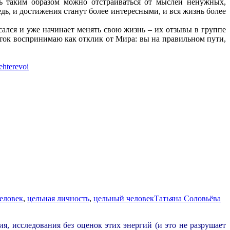
ь таким образом можно отстраиваться от мыслей ненужных,
ь, и достижения станут более интересными, и вся жизнь более
исался и уже начинает менять свою жизнь – их отзывы в группе
 поток воспринимаю как отклик от Мира: вы на правильном пути,
behterevoi
еловек
,
цельная личность
,
цельный человек
Татьяна Соловьёва
я, исследования без оценок этих энергий (и это не разрушает