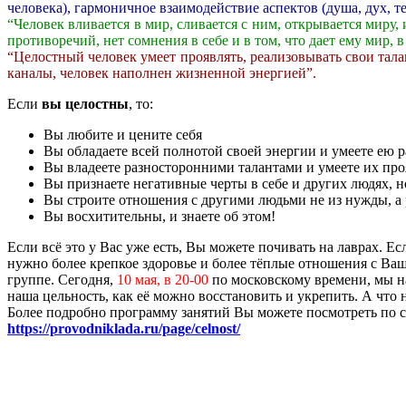
человека), гармоничное взаимодействие аспектов (душа, дух, те
“Человек вливается в мир, сливается с ним, открывается миру
противоречий, нет сомнения в себе и в том, что дает ему мир, 
“Целостный человек умеет проявлять, реализовывать свои тал
каналы, человек наполнен жизненной энергией”.
Если
вы целостны
, то:
Вы любите и цените себя
Вы обладаете всей полнотой своей энергии и умеете ею 
Вы владеете разносторонними талантами и умеете их проя
Вы признаете негативные черты в себе и других людях, н
Вы строите отношения с другими людьми не из нужды, а 
Вы восхитительны, и знаете об этом!
Если всё это у Вас уже есть, Вы можете почивать на лаврах. Е
нужно более крепкое здоровье и более тёплые отношения с Ва
группе. Сегодня,
10 мая, в 20-00
по московскому времени, мы н
наша цельность, как её можно восстановить и укрепить. А что н
Более подробно программу занятий Вы можете посмотреть по 
https://provodniklada.ru/page/celnost/