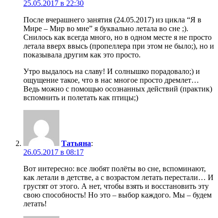
25.05.2017 в 22:30
После вчерашнего занятия (24.05.2017) из цикла “Я в
Мире – Мир во мне” я буквально летала во сне ;).
Снилось как всегда много, но в одном месте я не просто
летала вверх ввысь (пропеллера при этом не было;), но и
показывала другим как это просто.
Утро выдалось на славу! И солнышко порадовало;) и
ощущение такое, что в нас многое просто дремлет…
Ведь можно с помощью осознанных действий (практик)
вспомнить и полетать как птицы;)
Татьяна
:
26.05.2017 в 08:17
Вот интересно: все любят полёты во сне, вспоминают,
как летали в детстве, а с возрастом летать перестали… И
грустят от этого. А нет, чтобы взять и восстановить эту
свою способность! Но это – выбор каждого. Мы – будем
летать!