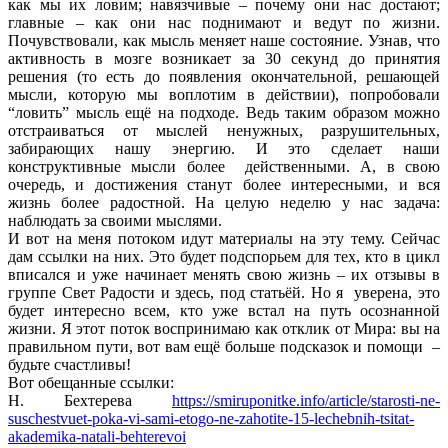
как мы их ловим; навязчивые – почему они нас достают;
главные – как они нас поднимают и ведут по жизни.
Почувствовали, как мысль меняет наше состояние. Узнав, что
активность в мозге возникает за 30 секунд до принятия
решения (то есть до появления окончательной, решающей
мысли, которую мы воплотим в действии), попробовали
“ловить” мысль ещё на подходе. Ведь таким образом можно
отстраиваться от мыслей ненужных, разрушительных,
забирающих нашу энергию. И это сделает наши
конструктивные мысли более действенными. А, в свою
очередь, и достижения станут более интересными, и вся
жизнь более радостной. На целую неделю у нас задача:
наблюдать за своими мыслями.
И вот на меня потоком идут материалы на эту тему. Сейчас
дам ссылки на них. Это будет подспорьем для тех, кто в цикл
вписался и уже начинает менять свою жизнь – их отзывы в
группе Свет Радости и здесь, под статьёй. Но я уверена, это
будет интересно всем, кто уже встал на путь осознанной
жизни. Я этот поток воспринимаю как отклик от Мира: вы на
правильном пути, вот вам ещё больше подсказок и помощи –
будьте счастливы!
Вот обещанные ссылки:
Н. Бехтерева
https://smiruponitke.info/article/starosti-ne-
suschestvuet-poka-vi-sami-etogo-ne-zahotite-15-lechebnih-tsitat-
akademika-natali-behterevoi