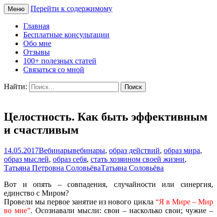
Перейти к содержимому
Меню
Сайт Татьяны Соловьёвой
Свет Радости
Главная
Бесплатные консультации
Обо мне
Отзывы
100+ полезных статей
Связаться со мной
Найти:
Целостность. Как быть эффективным
и счастливым
14.05.2017
Вебинары
вебинары
,
образ действий
,
образ мира
,
образ мыслей
,
образ себя
,
стать хозяином своей жизни
,
Татьяна Петровна Соловьёва
Татьяна Соловьёва
Вот и опять – совпадения, случайности или синергия,
единство с Миром?
Провели мы первое занятие из нового цикла
“Я в Мире – Мир
во мне”
. Осознавали мысли: свои – насколько свои; чужие –