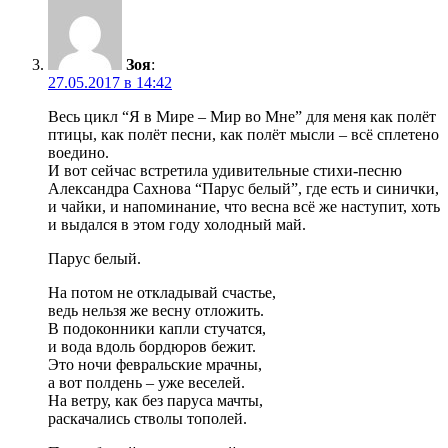
Зоя
:
27.05.2017 в 14:42
Весь цикл “Я в Мире – Мир во Мне” для меня как полёт
птицы, как полёт песни, как полёт мысли – всё сплетено
воедино.
И вот сейчас встретила удивительные стихи-песню
Александра Сахнова “Парус белый”, где есть и синички,
и чайки, и напоминание, что весна всё же наступит, хоть
и выдался в этом году холодный май.
Парус белый.
На потом не откладывай счастье,
ведь нельзя же весну отложить.
В подоконники капли стучатся,
и вода вдоль бордюров бежит.
Это ночи февральские мрачны,
а вот полдень – уже веселей.
На ветру, как без паруса мачты,
раскачались стволы тополей.