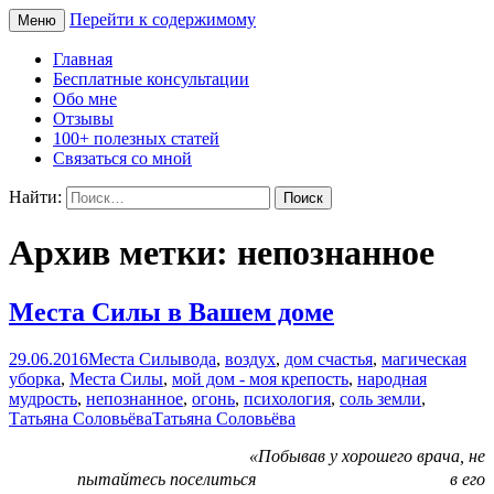
Перейти к содержимому
Меню
Сайт Татьяны Соловьёвой
Свет Радости
Главная
Бесплатные консультации
Обо мне
Отзывы
100+ полезных статей
Связаться со мной
Найти:
Архив метки: непознанное
Места Силы в Вашем доме
29.06.2016
Места Силы
вода
,
воздух
,
дом счастья
,
магическая
уборка
,
Места Силы
,
мой дом - моя крепость
,
народная
мудрость
,
непознанное
,
огонь
,
психология
,
соль земли
,
Татьяна Соловьёва
Татьяна Соловьёва
«Побывав у хорошего врача, не
пытайтесь поселиться
в его