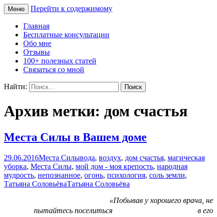
Перейти к содержимому
Меню
Сайт Татьяны Соловьёвой
Свет Радости
Главная
Бесплатные консультации
Обо мне
Отзывы
100+ полезных статей
Связаться со мной
Найти:
Архив метки: дом счастья
Места Силы в Вашем доме
29.06.2016
Места Силы
вода
,
воздух
,
дом счастья
,
магическая
уборка
,
Места Силы
,
мой дом - моя крепость
,
народная
мудрость
,
непознанное
,
огонь
,
психология
,
соль земли
,
Татьяна Соловьёва
Татьяна Соловьёва
«Побывав у хорошего врача, не
пытайтесь поселиться
в его