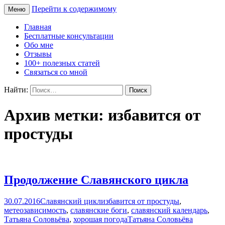
Перейти к содержимому
Меню
Сайт Татьяны Соловьёвой
Свет Радости
Главная
Бесплатные консультации
Обо мне
Отзывы
100+ полезных статей
Связаться со мной
Найти:
Архив метки: избавится от
простуды
Продолжение Славянского цикла
30.07.2016
Славянский цикл
избавится от простуды
,
метеозависимость
,
славянские боги
,
славянский календарь
,
Татьяна Соловьёва
,
хорошая погода
Татьяна Соловьёва