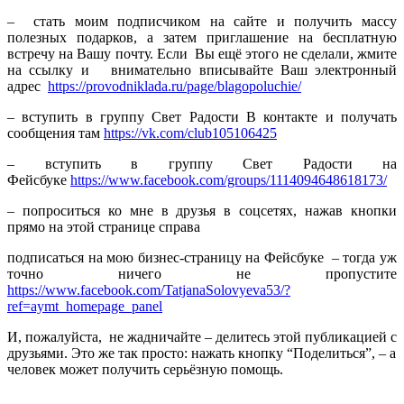
– стать моим подписчиком на сайте и получить массу
полезных подарков, а затем приглашение на бесплатную
встречу на Вашу почту. Если Вы ещё этого не сделали, жмите
на ссылку и внимательно вписывайте Ваш электронный
адрес
https://provodniklada.ru/page/blagopoluchie/
– вступить в группу Свет Радости В контакте и получать
сообщения там
https://vk.com/club105106425
– вступить в группу Свет Радости на
Фейсбуке
https://www.facebook.com/groups/1114094648618173/
– попроситься ко мне в друзья в соцсетях, нажав кнопки
прямо на этой странице справа
подписаться на мою бизнес-страницу на Фейсбуке – тогда уж
точно ничего не пропустите
https://www.facebook.com/TatjanaSolovyeva53/?
ref=aymt_homepage_panel
И, пожалуйста, не жадничайте – делитесь этой публикацией с
друзьями. Это же так просто: нажать кнопку “Поделиться”, – а
человек может получить серьёзную помощь.