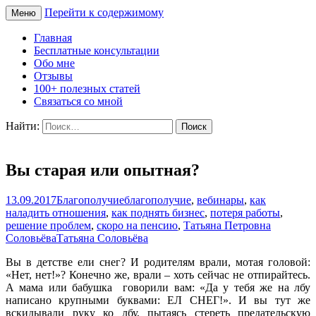
Перейти к содержимому
Меню
Сайт Татьяны Соловьёвой
Свет Радости
Главная
Бесплатные консультации
Обо мне
Отзывы
100+ полезных статей
Связаться со мной
Найти:
Вы старая или опытная?
13.09.2017
Благополучие
благополучие
,
вебинары
,
как
наладить отношения
,
как поднять бизнес
,
потеря работы
,
решение проблем
,
скоро на пенсию
,
Татьяна Петровна
Соловьёва
Татьяна Соловьёва
Вы в детстве ели снег? И родителям врали, мотая головой:
«Нет, нет!»? Конечно же, врали – хоть сейчас не отпирайтесь.
А мама или бабушка говорили вам: «Да у тебя же на лбу
написано крупными буквами: ЕЛ СНЕГ!». И вы тут же
вскидывали руку ко лбу, пытаясь стереть предательскую