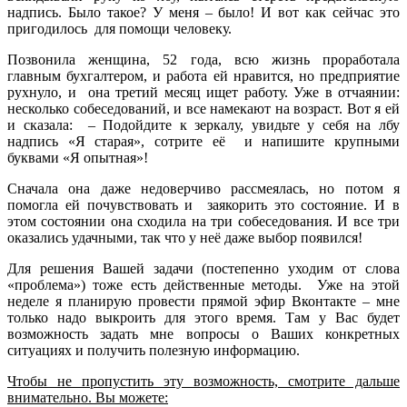
надпись. Было такое? У меня – было! И вот как сейчас это
пригодилось для помощи человеку.
Позвонила женщина, 52 года, всю жизнь проработала
главным бухгалтером, и работа ей нравится, но предприятие
рухнуло, и она третий месяц ищет работу. Уже в отчаянии:
несколько собеседований, и все намекают на возраст. Вот я ей
и сказала: – Подойдите к зеркалу, увидьте у себя на лбу
надпись «Я старая», сотрите её и напишите крупными
буквами «Я опытная»!
Сначала она даже недоверчиво рассмеялась, но потом я
помогла ей почувствовать и заякорить это состояние. И в
этом состоянии она сходила на три собеседования. И все три
оказались удачными, так что у неё даже выбор появился!
Для решения Вашей задачи (постепенно уходим от слова
«проблема») тоже есть действенные методы. Уже на этой
неделе я планирую провести прямой эфир Вконтакте – мне
только надо выкроить для этого время. Там у Вас будет
возможность задать мне вопросы о Ваших конкретных
ситуациях и получить полезную информацию.
Чтобы не пропустить эту возможность, смотрите дальше
внимательно. Вы можете: