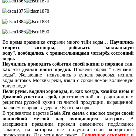
Во время праздника открыли много тайн воды…
Научились
творить заговоры, добывать “молчальную
воду”, пообщались с хранительницами четырёх состояний
воды.
Научились приводить события своей жизни в порядок так,
как это делали наши предки.
Провели обряд ” слушания
воды”. Желающие искупались в купели здоровья, испили
воды истоков Москвы-реки, взяли с собой домой волшебную
талую воду.
Пели руны, водили хороводы, и, как всегда, хозяйка избы и
Домовой угостили едой,
приготовленной по традиционным
рецептам русской кухни из чистой продукции, выращенной
на своём огороде в деревне Красная горка.
В тридевятом царстве
Баба Яга смела с нас все хвори своей
волшебной метлой над очищающим костром.
В
завершении праздника провели знаменитое подблюдное
гадание, на котором все получили свои конкретные
предсказания. Для меня вот такое:
Солнечное открытие и