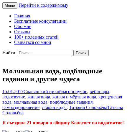
Перейти к содержимому
Меню
Сайт Татьяны Соловьёвой
Свет Радости
Главная
Бесплатные консультации
Обо мне
Отзывы
100+ полезных статей
Связаться со мной
Найти:
Молчальная вода, подблюдные
гадания и другие чудеса
15.01.2017
Славянский цикл
благополучие
,
вебинары
,
водосвятие
,
живая вода
,
живая и мёртвая вода
,
крещенская
вода
,
молчальная вода
,
подблюдные гадания
,
самооздоровление
,
стакан воды
,
Татьяна Соловьёва
Татьяна
Соловьёва
Я съездила 21 января в общину Колосвет на водосвятие!