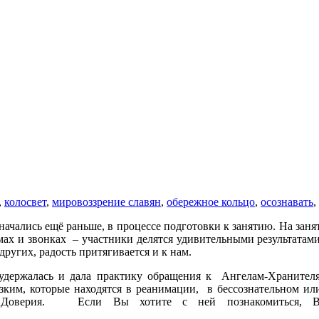
,
колосвет
,
мировоззрение славян
,
обережное кольцо
,
осознавать
,
 начались ещё раньше, в процессе подготовки к занятию. На зан
ьмах и звонках – участники делятся удивительными результатам
ругих, радость притягивается и к нам.
е удержалась и дала практику обращения к Ангелам-Хранителя
изким, которые находятся в реанимации, в бессознательном ил
Доверия. Если Вы хотите с ней познакомиться, Вы 