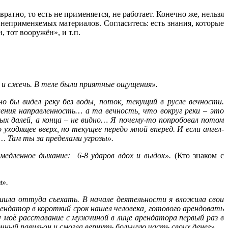
ратно, то есть не применяется, не работает. Конечно же, нельзя
 неприменяемых материалов. Согласитесь: есть знания, которые
 тот вооружён», и т.п.
и и сжечь. В теле были приятные ощущения».
 бы видел реку без воды, поток, текущий в русле вечности.
ения направленность… а та вечность, что вокруг реки – это
х далей, а конца – не видно… Я почему-то попробовал потом
уходящее вверх, но текущее передо мной вперед. И если ангел-
 Там ты за пределами угрозы».
 медленное дыхание: 6-8 ударов вдох и выдох».
(Кто знаком с
м».
шила оттуда съехать. В начале деятельности я вложила свои
ендатор в короткий срок нашел человека, готового арендовать
 моё расставание с мужчиной в лице арендатора первый раз в
очный павильон и смогла вернуть большую часть своих денег».