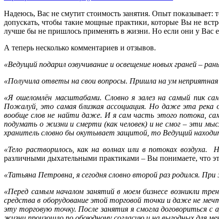
Надеюсь, Вас не смутит стоимость занятия. Опыт показывает: то
допускать, чтобы такие мощные практики, которые Вы не встре
лучше бы не пришлось применять в жизни. Но если они у Вас е
А теперь несколько комментариев и отзывов.
«Ведущий подарил озвучивание и освещение новых граней – рань
«Получила ответы на свои вопросы. Пришла на ум неприятная 
«Я ошеломлён масштабами. Словно я залез на самый пик сам
Пожалуй, это самая близкая ассоциация. Но даже эта река 
вообще слов не найти даже. И я сам часть этого потока, с
подумать о жизни и смерти (как человек) и не смог – эти мыс
хранитель словно бы окутывает защитой, то Ведущий находит
«Тело растворилось, как на волнах или в потоках воздуха. 
различными дыхательными практиками – Вы понимаете, что эт
«Татьяна Петровна, я сегодня словно второй раз родился. При ж
«Перед самым началом занятий в моем бизнесе возникли тре
средства в оборудование этой торговой точки и даже не мечт
эту торговую точку. После занятия я смогла договориться с
жизни произошло по обоюдному согласию и на выгодных для меня