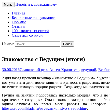
Перейти к содержимому
Меню
Сайт Татьяны Соловьёвой
Свет Радости
Главная
Бесплатные консультации
Обо мне
Отзывы
100+ полезных статей
Связаться со мной
Найти:
Знакомство с Ведущим (итоги)
30.06.2016
Славянский цикл
Ангел-Хранитель
,
ведущий
,
Всебог
2 дня назад провели вебинар «Знакомство с Ведущим». Чудеса
вот уже в эти дни, после занятия, я купаюсь в радостных пис
получите немалую порцию радости. Ведь когда мы радуемся за д
Группа на занятии подобралась настолько мощная, что я н
критических ситуациях. Она позволяет экстренно помочь бл
одним случаем во время моей работы на Телефоне 
https://provodniklada.ru/page/znakomstvo-s-veduchim/
.