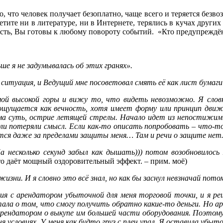
, что человек получает безоплатно, чаще всего и теряется безвозв
тите ни в литературе, ни в Интернете, терялись в кучах других
сть, Вы готовы к любому повороту событий. «Кто предупреждён,
ше я не задумывалась об этих гранях».
ситуация, и Ведущий мне посоветовал смять её как лист бумаг
ой высокой горы и вижу то, что видеть невозможно. Я словно
ощущается как вечность, хотя имеет форму или принцип движ
ама суть, острие летящей стрелы. Начало идет из непостижимы
ли потеряли смысл. Если как-то описать попробовать – что-то 
ся даже за пределами защиты меня… Там и речи о защите нет…
На несколько секунд забыл как дышать))) потом возобновилось
о даёт мощный оздоровительный эффект. – прим. моё)
изни. И я словно это всё знал, но как бы заснул невзначай пото
ния с арендатором убыточной для меня торговой точки, и я ре
ала о том, что смогу получить обратно какие-то деньги. Но ар
 арендатором о выкупе им большей части оборудования. Поэтому
 условиях. У меня как будто груз с плеч упал. Я оставила убыт