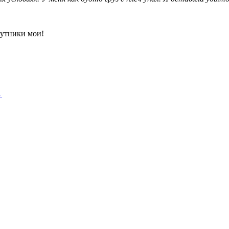
путники мои!
→