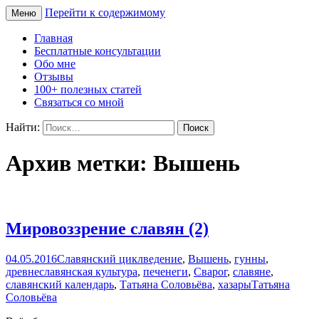
Перейти к содержимому
Меню
Сайт Татьяны Соловьёвой
Свет Радости
Главная
Бесплатные консультации
Обо мне
Отзывы
100+ полезных статей
Связаться со мной
Найти:
Архив метки: Вышень
Мировоззрение славян (2)
04.05.2016
Славянский цикл
ведение
,
Вышень
,
гунны
,
древнеславянская культура
,
печенеги
,
Сварог
,
славяне
,
славянский календарь
,
Татьяна Соловьёва
,
хазары
Татьяна
Соловьёва