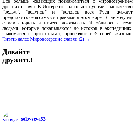
Всё больше желающих познакомиться с мировоззрением
древних славян. В Интеренте нарастает цунами – множество
“ведьм”, “ведунов” и “волхвов всея Руси” жаждут
представить себя самыми правыми в этом море. Я не хочу ни
с кем спорить и ничего доказывать. Я общаюсь с теми
людьми, которые докапываются до истоков в экспедициях,
знакомятся с артефактами, проверяют всё своей жизнью.
Читать далее
Мировоззрение славян (2)
→
Давайте
дружить!
solovyeva53