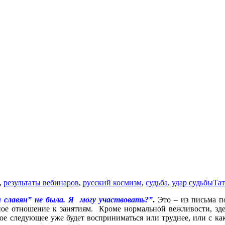
,
результаты вебинаров
,
русский космизм
,
судьба
,
удар судьбы
Тат
и славян” не была. Я могу участвовать?”
.
Это – из письма п
ьное отношение к занятиям. Кроме нормальной вежливости, зде
ое следующее уже будет восприниматься или труднее, или с как