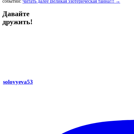
событий:
Читать далее
Великая эзотерическая тайна!!!
→
Давайте
дружить!
solovyeva53