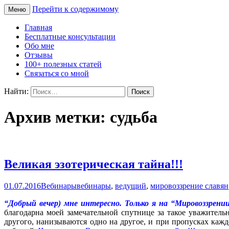
Перейти к содержимому
Меню
Сайт Татьяны Соловьёвой
Свет Радости
Главная
Бесплатные консультации
Обо мне
Отзывы
100+ полезных статей
Связаться со мной
Найти:
Архив метки: судьба
Великая эзотерическая тайна!!!
01.07.2016
Вебинары
вебинары
,
ведущий
,
мировоззрение славян
“Добрый вечер) мне интересно. Только я на “Мировоззрени
благодарна моей замечательной спутнице за такое уважител
другого, нанизываются одно на другое, и при пропусках кажд