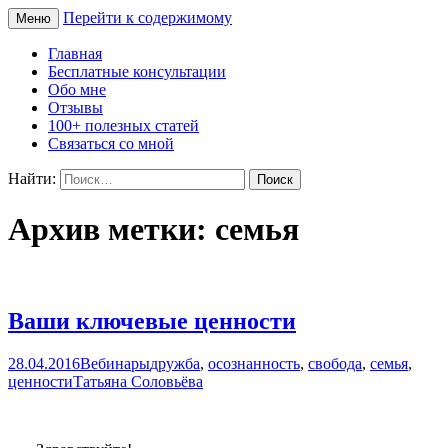
Перейти к содержимому
Меню
Сайт Татьяны Соловьёвой
Свет Радости
Главная
Бесплатные консультации
Обо мне
Отзывы
100+ полезных статей
Связаться со мной
Найти:
Архив метки: семья
Ваши ключевые ценности
28.04.2016
Вебинары
дружба
,
осознанность
,
свобода
,
семья
,
ценности
Татьяна Соловьёва