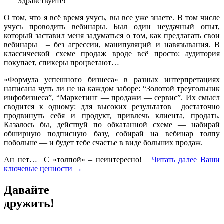
Здравствуйте!
О том, что я всё время учусь, вы все уже знаете. В том числе
учусь проводить вебинары. Был один неудачный опыт,
который заставил меня задуматься о том, как предлагать свои
вебинары – без агрессии, манипуляций и навязывания. В
классической схеме продаж вроде всё просто: аудитория
покупает, спикеры процветают…
«Формула успешного бизнеса» в разных интерпретациях
написана чуть ли не на каждом заборе: “Золотой треугольник
инфобизнеса”, “Маркетинг — продажи — сервис”. Их смысл
сводится к одному: для высоких результатов достаточно
продвинуть себя и продукт, привлечь клиента, продать.
Казалось бы, действуй по обкатанной схеме — набирай
обширную подписную базу, собирай на вебинар толпу
побольше — и будет тебе счастье в виде больших продаж.
Ан нет… С «толпой» – неинтересно!
Читать далее
Ваши
ключевые ценности
→
Давайте
дружить!