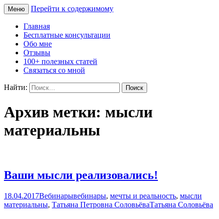
Перейти к содержимому
Меню
Сайт Татьяны Соловьёвой
Свет Радости
Главная
Бесплатные консультации
Обо мне
Отзывы
100+ полезных статей
Связаться со мной
Найти:
Архив метки: мысли
материальны
Ваши мысли реализовались!
18.04.2017
Вебинары
вебинары
,
мечты и реальность
,
мысли
материальны
,
Татьяна Петровна Соловьёва
Татьяна Соловьёва