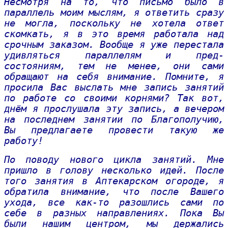
Несмотря на то, что письмо было в
параллель моим мыслям, я ответить сразу
не могла, поскольку не хотела ответ
скомкать, я в это время работала над
срочным заказом. Вообще я уже перестала
удивляться параллелям и пред-
состояниям, тем не менее, они сами
обращают на себя внимание. Помните, я
просила Вас выслать мне запись занятий
по работе со своими корнями? Так вот,
днём я прослушала эту запись, а вечером
на последнем занятии по Благополучию,
Вы предлагаете провести такую же
работу!
По поводу нового цикла занятий. Мне
пришло в голову несколько идей. После
того занятия в Аптекарском огороде, я
обратила внимание, что после Вашего
ухода, все как-то разошлись сами по
себе в разных направлениях. Пока Вы
были нашим центром, мы держались