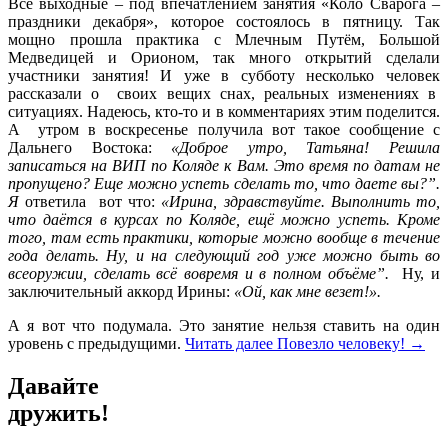
Все выходные – под впечатлением занятия «Коло Сварога –
праздники декабря», которое состоялось в пятницу. Так
мощно прошла практика с Млечным Путём, Большой
Медведицей и Орионом, так много открытий сделали
участники занятия! И уже в субботу несколько человек
рассказали о своих вещих снах, реальных изменениях в
ситуациях. Надеюсь, кто-то и в комментариях этим поделится.
А утром в воскресенье получила вот такое сообщение с
Дальнего Востока:
«Доброе утро, Татьяна! Решила
записаться на ВИП по Коляде к Вам. Это время по датам не
пропущено? Еще можно успеть сделать то, что даете вы?”.
Я
ответила вот что:
«Ирина, здравствуйте. Выполнить то,
что даётся в курсах по Коляде, ещё можно успеть. Кроме
того, там есть практики, которые можно вообще в течение
года делать. Ну, и на следующий год уже можно быть во
всеоружии, сделать всё вовремя и в полном объёме”.
Ну, и
заключительный аккорд Ирины:
«Ой, как мне везет!».
А я вот что подумала. Это занятие нельзя ставить на один
уровень с предыдущими.
Читать далее
Повезло человеку!
→
Давайте
дружить!