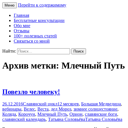
Перейти к содержимому
Меню
Сайт Татьяны Соловьёвой
Свет Радости
Главная
Бесплатные консультации
Обо мне
Отзывы
100+ полезных статей
Связаться со мной
Найти:
Архив метки: Млечный Путь
Повезло человеку!
26.12.2016
Славянский цикл
12 месяцев
,
Большая Медведица
,
вебинары
,
Велес
,
Веста
,
дед Мороз
,
зимнее солнцестояние
,
Коляда
,
Корочун
,
Млечный Путь
,
Орион
,
славянские боги
,
славянский календарь
,
Татьяна Соловьёва
Татьяна Соловьёва