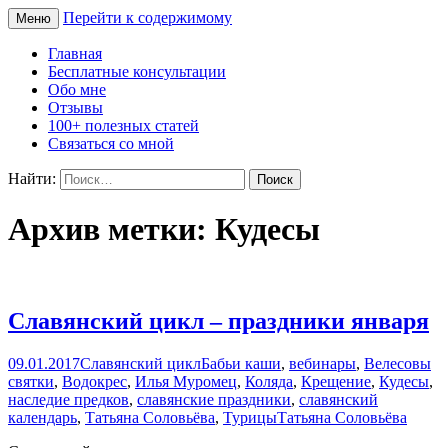
Перейти к содержимому
Меню
Сайт Татьяны Соловьёвой
Свет Радости
Главная
Бесплатные консультации
Обо мне
Отзывы
100+ полезных статей
Связаться со мной
Найти:
Архив метки: Кудесы
Славянский цикл – праздники января
09.01.2017
Славянский цикл
Бабьи каши
,
вебинары
,
Велесовы
святки
,
Водокрес
,
Илья Муромец
,
Коляда
,
Крещение
,
Кудесы
,
наследие предков
,
славянские праздники
,
славянский
календарь
,
Татьяна Соловьёва
,
Турицы
Татьяна Соловьёва