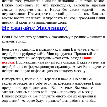
искажаются, умышленно или по незнанию – не столь важно.
Важно осознавать то, что происходит, включать здравый
смысл и родовую память. Народ без своих корней – что
перекати-поле. Посмотрите короткий ролик об этом. Давайте
вместе восстанавливать и укреплять то, что наработали наши
предки. Нажмите на выделенные слова:
Не сжигайте Масленицу!
Если Вам есть что добавить к сказанному в ролике – пишите в
комментариях.
Больше о традициях и праздниках славян Вы узнаете, если
перейдёте в рубрику сайта
Мои продукты
. Пролистайте
страницу чуть ниже середины – там есть раздел
Наши
истоки.
Под каждым названием есть ссылка. Нажав на неё, вы
перейдёте на информационную страницу. А там Вы получите
исчерпывающую информацию по каждому месяцу.
Информация, конечно, интересна и важна. Но если Вы
захотите раскрыть в себе те силы, которые наработали Ваши
предки и которые записаны в Ваших генах, Вы можете
заказать запись любого вебинара – например, из месяца
Вашего рождения. Вы получите много новых озарений и
ощущений, которые будут в дальнейшем работать на Вас.