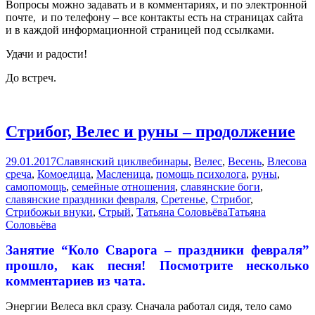
Вопросы можно задавать и в комментариях, и по электронной
почте, и по телефону – все контакты есть на страницах сайта
и в каждой информационной страницей под ссылками.
Удачи и радости!
До встреч.
Стрибог, Велес и руны – продолжение
29.01.2017
Славянский цикл
вебинары
,
Велес
,
Весень
,
Влесова
среча
,
Комоедица
,
Масленица
,
помощь психолога
,
руны
,
самопомощь
,
семейные отношения
,
славянские боги
,
славянские праздники февраля
,
Сретенье
,
Стрибог
,
Стрибожьи внуки
,
Стрый
,
Татьяна Соловьёва
Татьяна
Соловьёва
Занятие “Коло Сварога – праздники февраля”
прошло, как песня! Посмотрите несколько
комментариев из чата.
Энергии Велеса вкл сразу. Сначала работал сидя, тело само