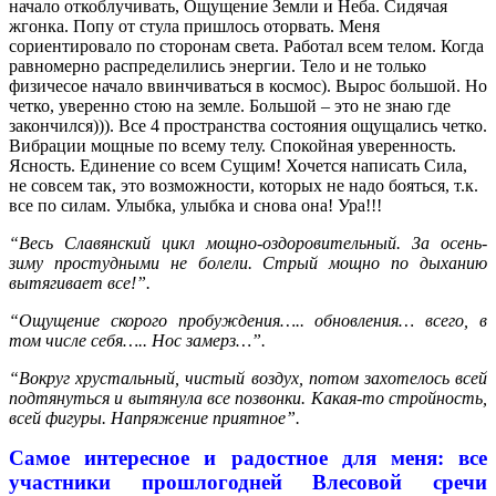
начало откоблучивать, Ощущение Земли и Неба. Сидячая
жгонка. Попу от стула пришлось оторвать. Меня
сориентировало по сторонам света. Работал всем телом. Когда
равномерно распределились энергии. Тело и не только
физичесое начало ввинчиваться в космос). Вырос большой. Но
четко, уверенно стою на земле. Большой – это не знаю где
закончился))). Все 4 пространства состояния ощущались четко.
Вибрации мощные по всему телу. Спокойная уверенность.
Ясность. Единение со всем Сущим! Хочется написать Сила,
не совсем так, это возможности, которых не надо бояться, т.к.
все по силам. Улыбка, улыбка и снова она! Ура!!!
“Весь Славянский цикл мощно-оздоровительный. За осень-
зиму простудными не болели. Стрый мощно по дыханию
вытягивает все!”.
“Ощущение скорого пробуждения….. обновления… всего, в
том числе себя….. Нос замерз…”.
“Вокруг хрустальный, чистый воздух, потом захотелось всей
подтянуться и вытянула все позвонки. Какая-то стройность,
всей фигуры. Напряжение приятное”.
Самое интересное и радостное для меня: все
участники прошлогодней Влесовой сречи