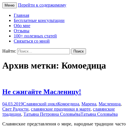
Перейти к содержимому
Меню
Сайт Татьяны Соловьёвой
Свет Радости
Главная
Бесплатные консультации
Обо мне
Отзывы
100+ полезных статей
Связаться со мной
Найти:
Архив метки: Комоедица
Не сжигайте Масленицу!
04.03.2019
Славянский цикл
Комоедица
,
Марена
,
Масленица
,
Свет Радости
,
славянские праздники в марте
,
славянские
традиции
,
Татьяна Петровна Соловьёва
Татьяна Соловьёва
Славянские представления о мире, народные традиции часто