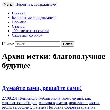
Перейти к содержимому
Меню
Сайт Татьяны Соловьёвой
Свет Радости
Главная
Бесплатные консультации
Обо мне
Отзывы
100+ полезных статей
Связаться со мной
Найти:
Архив метки: благополучное
будущее
Думайте сами, решайте сами!
27.08.2017
Благополучие
благополучное будущее
,
как
справиться с обидой
,
машина времени
,
практика приятия
,
решить проблему
,
Татьяна Петровна Соловьёва
Татьяна