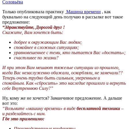
Соловьёва
Только опубликовала практику
Машина времени
, как
буквально на следующий день получаю в рассылке вот такое
предложение:
“Здравствуйте, Дорогой друг !
Скажите, Вам хочется быть:
добрее к окружающим Вас людям;
спокойнее в сложных ситуациях;
уравновешеннее с теми, кто пытается Вас «достать»;
счастливее по жизни?
И при этом Вам мешают тяжелые ситуации из прошлого,
когда Вас незаслуженно обижали, оскорбляли, не замечали??
Теперь очень трудно быть сильным, уверенным и
спокойным.
Как «сбросить» это наследие прошлого и вернуть
себе Внутреннюю Силу?”
Ну, кому же не хочется? Заманчивое предложение. А дальше
вот это:
“Возьмите «машину времени» в виде
бесплатной техники
–
и разделайтесь с ним.
Где это применимо:
Производственные конфликты.