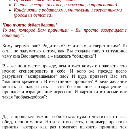
Бытовые ссоры (в семье, в магазине, в транспорте)
Конфликты с родителями, учителями и сверстниками
(родом из детства).
Что нужно будет делать?
То зло, которое Вам причинили – Вы просто возвращаете
обидчику”.
Кому вернуть зло? Родителям? Учителям и сверстникам? То
есть, не задуматься о том, как Вы создали такую ситуацию,
чему она Вас научила, а – наказать “обидчика”!
Вы же понимаете: прежде, чем что-то кому-то пожелать, это
нужно сгенерировать в себе. И кого же прежде всего
разрушает “возвращаемое” зло? И куда привезёт Вас эта
“машина времени”? В негативное прошлое? А ведь желание
мстить и наказывать – это бесконечное возвращение в
прошлое и взращивание агрессии. И картинка в письме вот
такая “добрая-добрая”:
Да, с прошлым нужно разбираться, нужно чиститься от зла,
обид, непонимания. Но для этого есть, например, практика
приятия, которая как раз помогает выявить причины тех