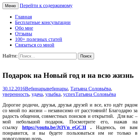
Перейти к содержимому
Меню
Сайт Татьяны Соловьёвой
Свет Радости
Главная
Бесплатные консультации
Обо мне
Отзывы
100+ полезных статей
Связаться со мной
Найти:
Подарок на Новый год и на всю жизнь
30.12.2016
Вебинары
вебинары
,
Татьяна Соловьёва
,
уверенность
,
удача
,
улыбка
,
успех
Татьяна Соловьёва
Дорогие родичи, друзья, друзья друзей и все, кто идёт рядом
со мной по жизни – независимо от расстояний! Благодарю за
радость общения, совместных поисков и открытий. Для вас –
мой небольшой подарок. Посмотрите его, нажав на
ссылку
https://youtu.be/Jt3Vn_eGC3I
.
Надеюсь, он вам
понравится, и вы будете пользоваться им не только в
новогоднюю ночь.