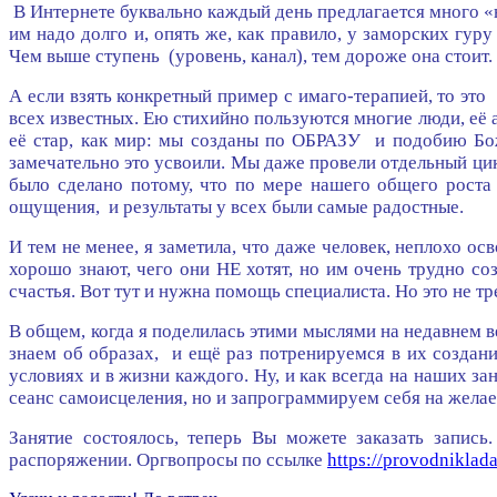
В Интернете буквально каждый день предлагается много «н
им надо долго и, опять же, как правило, у заморских гур
Чем выше ступень (уровень, канал), тем дороже она стоит.
А если взять конкретный пример с имаго-терапией, то это
всех известных. Ею стихийно пользуются многие люди, её 
её стар, как мир: мы созданы по ОБРАЗУ и подобию Божь
замечательно это усвоили. Мы даже провели отдельный ци
было сделано потому, что по мере нашего общего роста
ощущения, и результаты у всех были самые радостные.
И тем не менее, я заметила, что даже человек, неплохо о
хорошо знают, чего они НЕ хотят, но им очень трудно со
счастья. Вот тут и нужна помощь специалиста. Но это не т
В общем, когда я поделилась этими мыслями на недавнем 
знаем об образах, и ещё раз потренируемся в их создани
условиях и в жизни каждого. Ну, и как всегда на наших з
сеанс самоисцеления, но и запрограммируем себя на жела
Занятие состоялось, теперь Вы можете заказать запи
распоряжении. Оргвопросы по ссылке
https://provodniklad