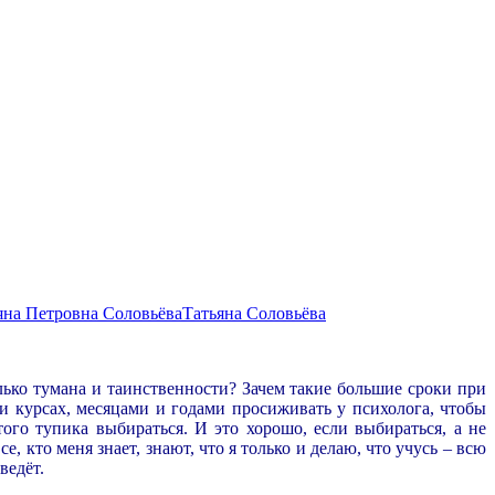
яна Петровна Соловьёва
Татьяна Соловьёва
лько тумана и таинственности? Зачем такие большие сроки при
и курсах, месяцами и годами просиживать у психолога, чтобы
того тупика выбираться. И это хорошо, если выбираться, а не
, кто меня знает, знают, что я только и делаю, что учусь – всю
ведёт.