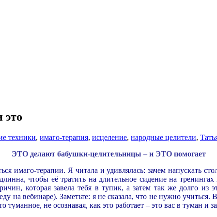
 это
ие техники
,
имаго-терапия
,
исцеление
,
народные целители
,
Тать
ЭТО делают бабушки-целительницы – и ЭТО помогает
ься имаго-терапии. Я читала и удивлялась: зачем напускать сто
линна, чтобы её тратить на длительное сидение на тренингах 
чин, которая завела тебя в тупик, а затем так же долго из э
 на вебинаре). Заметьте: я не сказала, что не нужно учиться. Все
 туманное, не осознавая, как это работает – это вас в туман и за