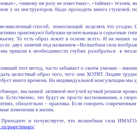
овых», «никому ни разу не известных», «тайных» техник, мет
у или у их инструкторов. Надо проходить много ступеней, 
 великолепный способ, помогающий исцелять что угодно. Од
активно практикуют бабушки-целительницы и серьезные гипн
ему. То есть образ лежит в основе всего. И на наших за
кл из двух занятий под названием «Волшебная сила вообра
 мы пришли к необходимости глубже разобраться в механ
своивший этот метод, часто забывает о своём умении – имен
здать целостный образ того, чего они ХОТЯТ. Людям трудно
ребует много времени. На индивидуальной консультации мы у
вебинаре, мы нашей активной могучей кучкой решили провес
и. Естественно, это будут не просто воспоминания, а ско
анятиях, обязательно – практика. Если говорить современн
емые изменения в жизни.
сь. Приходите и почувствуете, что волшебная сила ИМА
a.ru/page/imago/