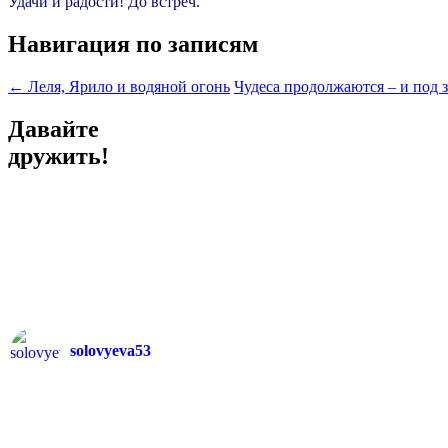
Удачи и радости! До встреч.
Навигация по записям
←
Леля, Ярило и водяной огонь
Чудеса продолжаются – и под 
Давайте
дружить!
solovyeva53