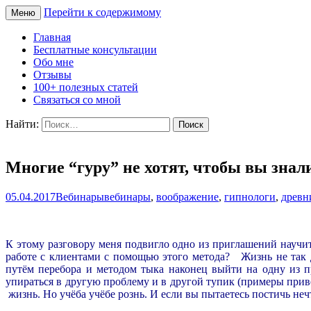
Перейти к содержимому
Меню
Сайт Татьяны Соловьёвой
Свет Радости
Главная
Бесплатные консультации
Обо мне
Отзывы
100+ полезных статей
Связаться со мной
Найти:
Многие “гуру” не хотят, чтобы вы знали
05.04.2017
Вебинары
вебинары
,
воображение
,
гипнологи
,
древн
К этому разговору меня подвигло одно из приглашений научит
работе с клиентами с помощью этого метода? Жизнь не так д
путём перебора и методом тыка наконец выйти на одну из при
упираться в другую проблему и в другой тупик (примеры приведу
жизнь. Но учёба учёбе рознь. И если вы пытаетесь постичь нечто