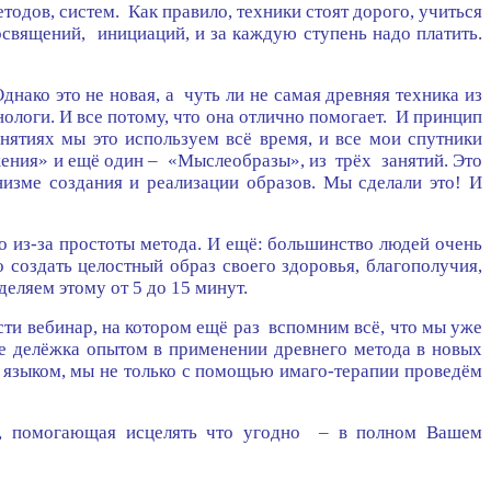
одов, систем. Как правило, техники стоят дорого, учиться
посвящений, инициаций, и за каждую ступень надо платить.
нако это не новая, а чуть ли не самая древняя техника из
ологи. И все потому, что она отлично помогает. И принцип
нятиях мы это используем всё время, и все мои спутники
жения» и ещё один – «Мыслеобразы», из трёх занятий. Это
изме создания и реализации образов. Мы сделали это! И
но из-за простоты метода. И ещё: большинство людей очень
 создать целостный образ своего здоровья, благополучия,
деляем этому от 5 до 15 минут.
ти вебинар, на котором ещё раз вспомним всё, что мы уже
рее делёжка опытом в применении древнего метода в новых
ым языком, мы не только с помощью имаго-терапии проведём
ГО, помогающая исцелять что угодно – в полном Вашем