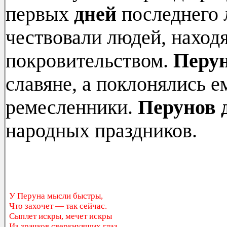
первых
дней
последнего 
чествовали людей, наход
покровительством.
Перу
славяне, а поклонялись е
ремесленники.
Перунов
народных праздников.
У Перуна мысли быстры,
Что захочет — так сейчас.
Сыплет искры, мечет искры
Из зрачков сверкнувших глаз.